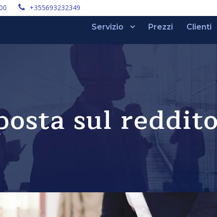
:00
+355693232349
Servizio
Prezzi
Clienti
osta sul reddit