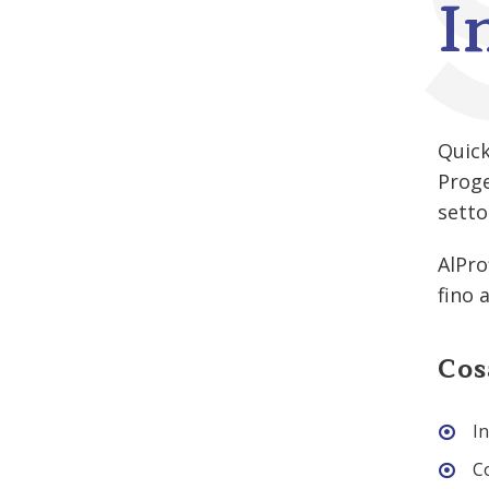
I
Quick
Proge
setto
AlPro
fino 
Cos
In
Co