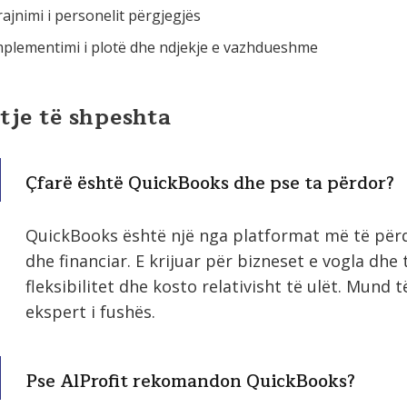
ajnimi i personelit përgjegjës
mplementimi i plotë dhe ndjekje e vazhdueshme
tje të shpeshta
Çfarë është QuickBooks dhe pse ta përdor?
QuickBooks është një nga platformat më të për
dhe financiar. E krijuar për bizneset e vogla dh
fleksibilitet dhe kosto relativisht të ulët. Mun
ekspert i fushës.
Pse AlProfit rekomandon QuickBooks?