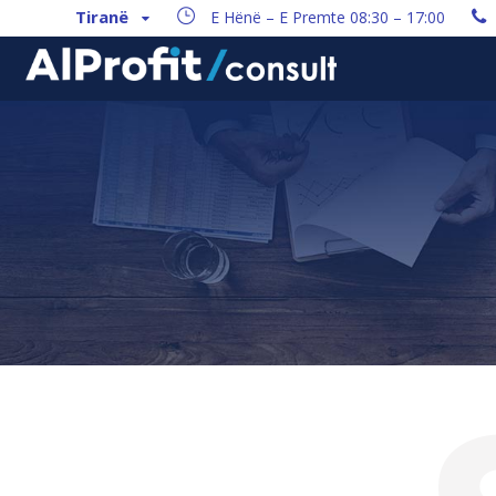
Tiranë
E Hënë – E Premte 08:30 – 17:00