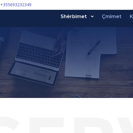
+355693232349
Shërbimet
Çmimet
K