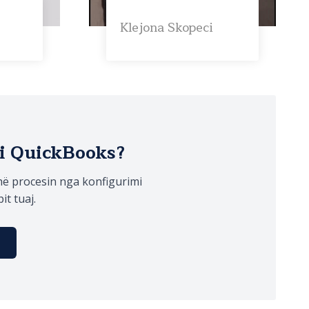
Klejona Skopeci
i QuickBooks?
thë procesin nga konfigurimi
pit tuaj.