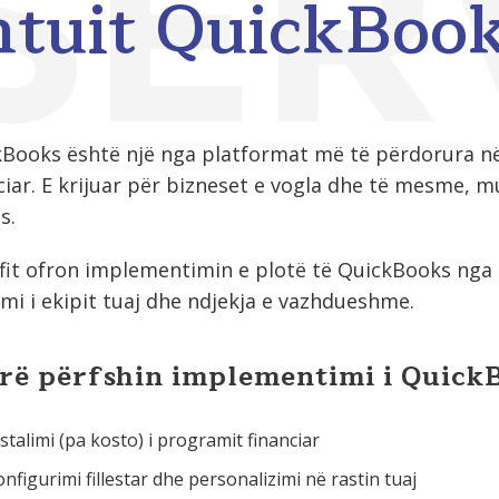
ntuit QuickBoo
Books është një nga platformat më të përdorura n
ciar. E krijuar për bizneset e vogla dhe të mesme, 
s.
fit ofron implementimin e plotë të QuickBooks nga in
imi i ekipit tuaj dhe ndjekja e vazhdueshme.
rë përfshin implementimi i Quick
stalimi (pa kosto) i programit financiar
nfigurimi fillestar dhe personalizimi në rastin tuaj