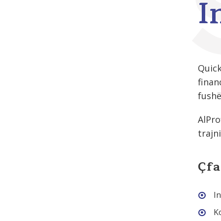
I
Quick
finan
fushë
AlPro
trajn
Çfa
In
Ko