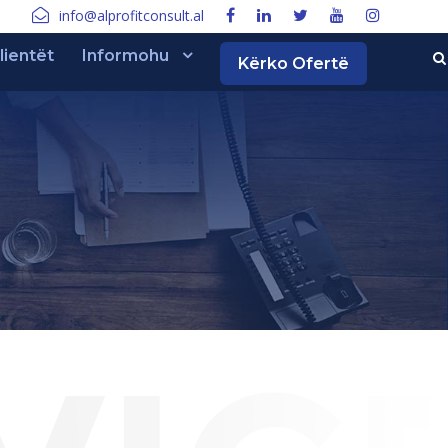
info@alprofitconsult.al
lientët
Informohu
Kërko Ofertë