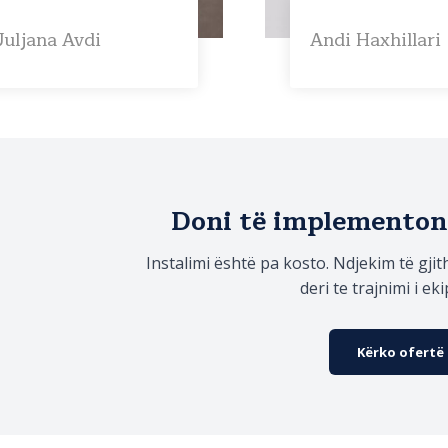
Juljana Avdi
Andi Haxhillari
Doni të implementon
Instalimi është pa kosto. Ndjekim të gji
deri te trajnimi i eki
Kërko ofertë