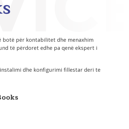
ks
ë botë për kontabilitet dhe menaxhim
mund të përdoret edhe pa qenë ekspert i
stalimi dhe konfigurimi fillestar deri te
Books