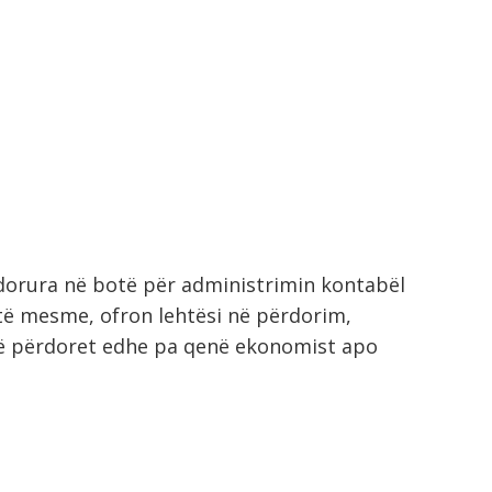
dorura në botë për administrimin kontabël
e të mesme, ofron lehtësi në përdorim,
d të përdoret edhe pa qenë ekonomist apo