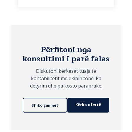
https://www.linkedin.com/in/erjo
la-treska-b48283158/
Përfitoni nga
konsultimi i parë falas
Diskutoni kërkesat tuaja të
kontabilitetit me ekipin tonë. Pa
detyrim dhe pa kosto paraprake.
Kërko ofertë
Shiko çmimet