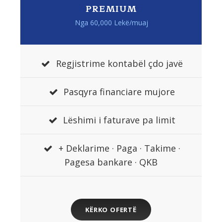
PREMIUM
Nga 60,000 Lekë/muaj
Regjistrime kontabël çdo javë
Pasqyra financiare mujore
Lëshimi i faturave pa limit
+ Deklarime · Paga · Takime ·
Pagesa bankare · QKB
KËRKO OFERTË