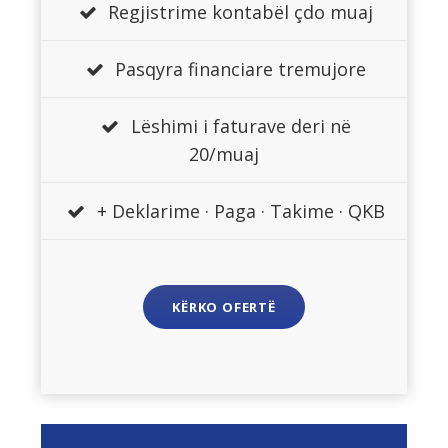
Regjistrime kontabël çdo muaj
Pasqyra financiare tremujore
Lëshimi i faturave deri në
20/muaj
+ Deklarime · Paga · Takime · QKB
KËRKO OFERTË