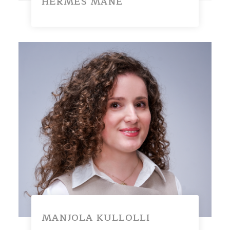
HERMES MANE
https://www.linkedin.com/in/erjo
la-treska-b48283158/
MANJOLA KULLOLLI