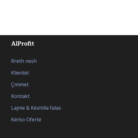
AlProfit
Rreth nesh
Klientët
Çmimet
Kontakt
Lajme & Këshilla falas
Kërko Ofertë