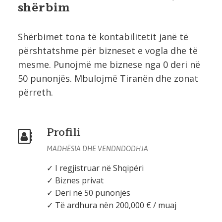
shërbim
Shërbimet tona të kontabilitetit janë të
përshtatshme për bizneset e vogla dhe të
mesme. Punojmë me biznese nga 0 deri në
50 punonjës. Mbulojmë Tiranën dhe zonat
përreth.
Profili
MADHËSIA DHE VENDNDODHJA
✓ I regjistruar në Shqipëri
✓ Biznes privat
✓ Deri në 50 punonjës
✓ Të ardhura nën 200,000 € / muaj