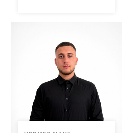
[gdlr_core_social_network
facebook=”https://www.faceboo
k.com/julianaavdi”