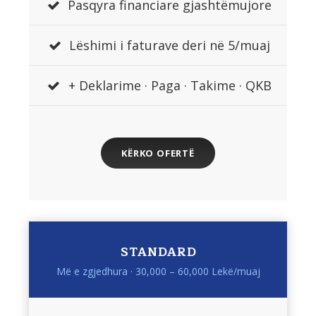
Pasqyra financiare gjashtëmujore
Lëshimi i faturave deri në 5/muaj
+ Deklarime · Paga · Takime · QKB
KËRKO OFERTË
STANDARD
Më e zgjedhura · 30,000 – 60,000 Lekë/muaj