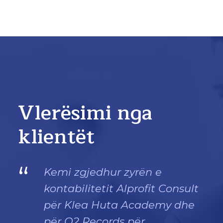
Vlerësimi nga
klientët
“
Kemi zgjedhur zyrën e
kontabilitetit Alprofit Consult
për Klea Huta Academy dhe
për O2 Records për