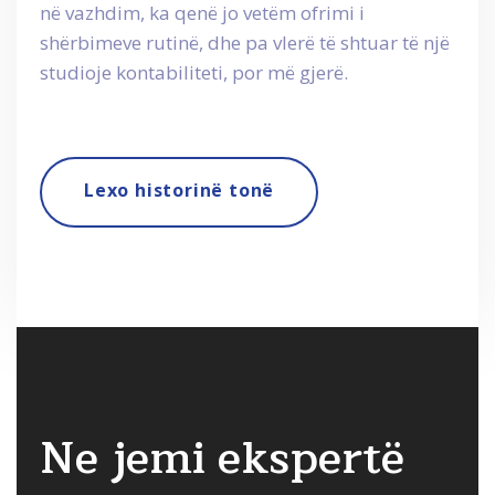
në vazhdim, ka qenë jo vetëm ofrimi i
shërbimeve rutinë, dhe pa vlerë të shtuar të një
studioje kontabiliteti, por më gjerë.
Lexo historinë tonë
Ne jemi ekspertë