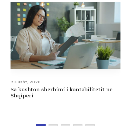
31 Korrik, 2026
Ligji i ri i turizmit. Çfarë ndryshon për
strukturat akomoduese dhe stacionet e
plazhit