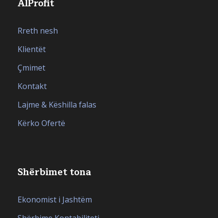
AlProfit
Rreth nesh
Klientët
Çmimet
Kontakt
Lajme & Këshilla falas
Kërko Ofertë
Shërbimet tona
Ekonomist i Jashtëm
Shërbime Kontabiliteti