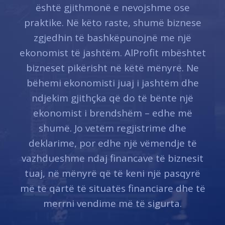
është gjithmonë e nevojshme ose
praktike. Në këto raste, shumë biznese
zgjedhin të bashkëpunojnë me një
ekonomist të jashtëm. AlProfit mbështet
bizneset pikërisht në këtë mënyrë. Ne
bëhemi ekonomisti juaj i jashtëm dhe
ndjekim gjithçka që do të bënte një
ekonomist i brendshëm – edhe më
shumë. Jo vetëm regjistrime dhe
deklarime, por edhe një vëmendje të
vazhdueshme ndaj financave të biznesit
tuaj, në mënyrë që të keni një pasqyrë
më të qartë të situatës financiare dhe të
merrni vendime më të sigurta.