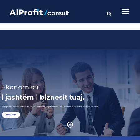
Ekonomisti
i jashtëm i biznesit tuaj.
Ne kujdesemi për kontabilitetin dhe taksat, në mënyrë që ju të kurseni kohë, para dhe të fokusoheni në rritjen e biznesit.
Kërko Ofertë