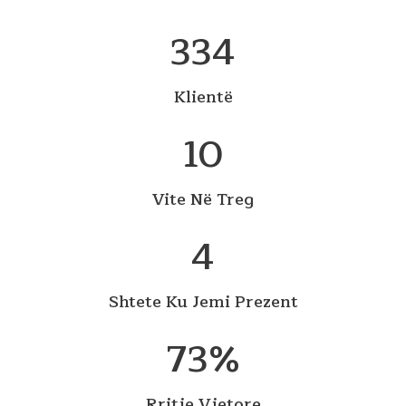
334
Klientë
10
Vite Në Treg
4
Shtete Ku Jemi Prezent
73
%
Rritje Vjetore