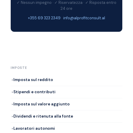
✓ Nessun impegno · ✓ Riservatezza · ✓ Risposta entro
24 ore
+355 69 323 2349
·
info@alprofitconsult.al
IMPOSTE
Imposta sul reddito
Stipendi e contributi
Imposta sul valore aggiunto
Dividendi e ritenuta alla fonte
Lavoratori autonomi