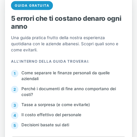
semplificata sul reddito e che non sono
GUIDA GRATUITA
soggetti passivi IVA.
5 errori che ti costano denaro ogni
anno
I contribuenti sono tenuti a conservare:
Una guida pratica frutto della nostra esperienza
quotidiana con le aziende albanesi. Scopri quali sono e
il registro delle vendite, in cui vengono
come evitarli.
registrate in ordine cronologico tutte
ALL'INTERNO DELLA GUIDA TROVERAI:
le vendite effettuate con una semplice
Come separare le finanze personali da quelle
aziendali
fattura fiscale, nonché il totale delle
Perché i documenti di fine anno comportano dei
vendite giornaliere effettuate con
costi?
scontrini fiscali;
Tasse a sorpresa (e come evitarle)
il registro degli acquisti, nel quale
Il costo effettivo del personale
Decisioni basate sui dati
vengono registrati in ordine