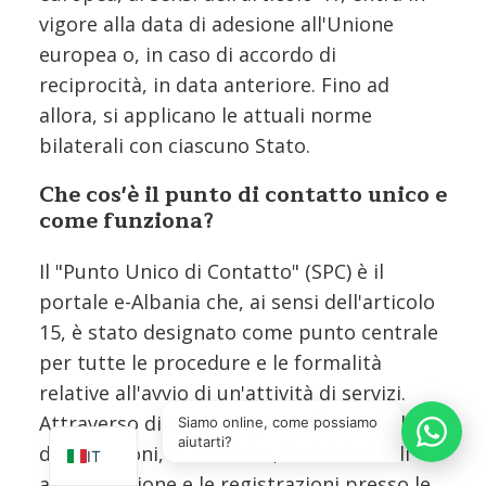
vigore alla data di adesione all'Unione
europea o, in caso di accordo di
reciprocità, in data anteriore. Fino ad
allora, si applicano le attuali norme
bilaterali con ciascuno Stato.
Che cos'è il punto di contatto unico e
come funziona?
Il "Punto Unico di Contatto" (SPC) è il
portale e-Albania che, ai sensi dell'articolo
15, è stato designato come punto centrale
per tutte le procedure e le formalità
EN
relative all'avvio di un'attività di servizi.
Attraverso di esso vengono effettuate le
SQ
Siamo online, come possiamo
aiutarti?
dichiarazioni, le notifiche, le richieste di
IT
autorizzazione e le registrazioni presso le