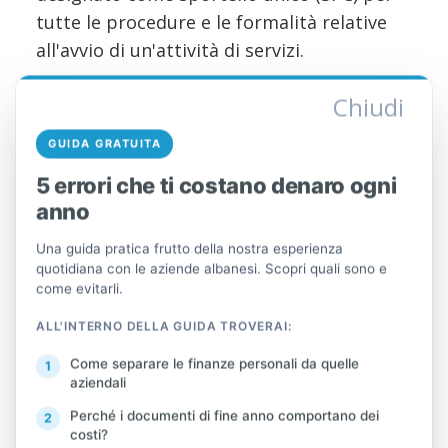
tutte le procedure e le formalità relative
all'avvio di un'attività di servizi.
Grazie al PVK, gli operatori sanitari
Chiudi
potranno eseguire determinate procedure
GUIDA GRATUITA
in modo centralizzato.
5 errori che ti costano denaro ogni
Dichiarazioni, notifiche e richieste di
anno
autorizzazione.
Una guida pratica frutto della nostra esperienza
quotidiana con le aziende albanesi. Scopri quali sono e
Iscrizione in registri, elenchi o banche
come evitarli.
dati.
ALL'INTERNO DELLA GUIDA TROVERAI:
Iscrizione ad associazioni o organismi
Come separare le finanze personali da quelle
professionali.
aziendali
Perché i documenti di fine anno comportano dei
Richieste relative a qualsiasi
costi?