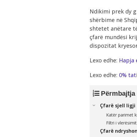
Ndikimi prek dy g
shërbime në Shqip
shtetet anëtare të
çfarë mundësi krij
dispozitat kryesor
Lexo edhe:
Hapja 
Lexo edhe:
0% tat
Përmbajtja
Çfarë sjell ligj
Katër parimet kr
Filtri i vlerësi
Çfarë ndryshon