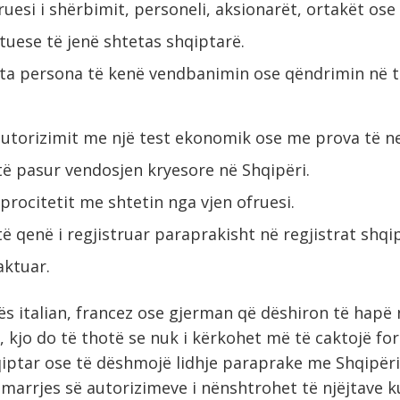
uesi i shërbimit, personeli, aksionarët, ortakët ose
tuese të jenë shtetas shqiptarë.
ta persona të kenë vendbanimin ose qëndrimin në te
autorizimit me një test ekonomik ose me prova të ne
të pasur vendosjen kryesore në Shqipëri.
procitetit me shtetin nga vjen ofruesi.
ë qenë i regjistruar paraprakisht në regjistrat shqi
aktuar.
s italian, francez ose gjerman që dëshiron të hapë n
, kjo do të thotë se nuk i kërkohet më të caktojë fo
iptar ose të dëshmojë lidhje paraprake me Shqipëri
 marrjes së autorizimeve i nënshtrohet të njëjtave k