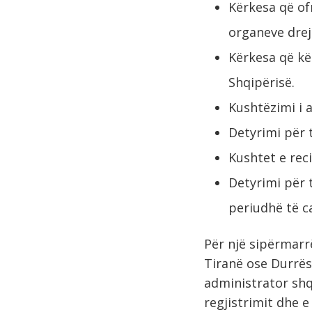
Kërkesa që ofr
organeve drej
Kërkesa që kë
Shqipërisë.
Kushtëzimi i 
Detyrimi për 
Kushtet e reci
Detyrimi për t
periudhë të c
Për një sipërmarrë
Tiranë ose Durrës
administrator shq
regjistrimit dhe e