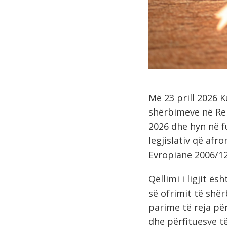
Më 23 prill 2026 K
shërbimeve në Rep
2026 dhe hyn në f
legjislativ që afr
Evropiane 2006/12
Qëllimi i ligjit ës
së ofrimit të shër
parime të reja pë
dhe përfituesve t