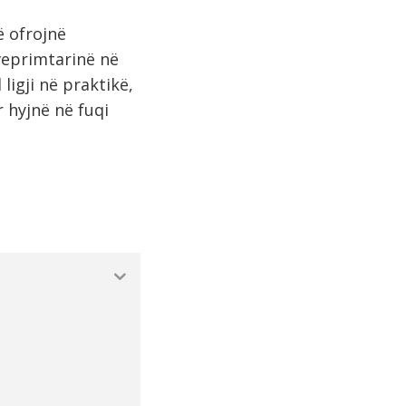
ë ofrojnë
veprimtarinë në
ligji në praktikë,
r hyjnë në fuqi