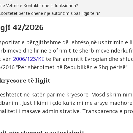
a e Vetme e Kontaktit dhe si funksionon?
oritetet për të dhënë një autorizim sipas ligjit të ri?
ligji 42/2026
spozitat e përgjithshme që lehtësojnë ushtrimin e li
rbimeve dhe lirinë e ofrimit të shërbimeve ndërkufit
tivën
2006/123/KE
të Parlamentit Evropian dhe shfuqi
2016 “Për shërbimet në Republikën e Shqipërisë”.
ryesore të ligjit
mbështetet në katër parime kryesore. Mosdiskriminim
banimi. Justifikimi i çdo kufizimi me arsye madhore 
naliteti i masave administrative. Transparenca e pr
imit për skemat e autorizimit