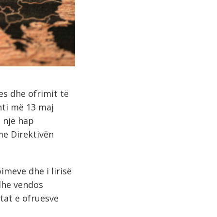
jes dhe ofrimit të
nti më 13 maj
ë një hap
me Direktivën
bimeve dhe i lirisë
 dhe vendos
tat e ofruesve