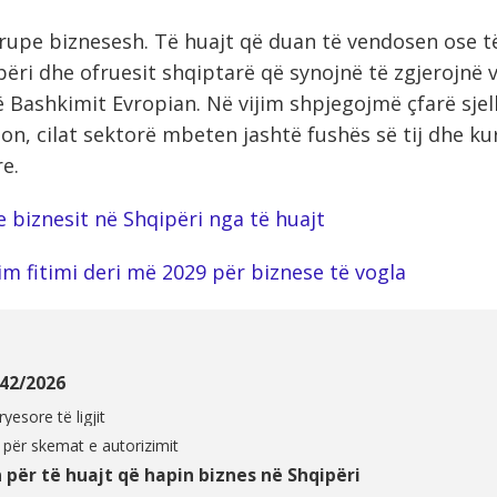
rupe biznesesh. Të huajt që duan të vendosen ose t
ëri dhe ofruesit shqiptarë që synojnë të zgjerojnë 
 Bashkimit Evropian. Në vijim shpjegojmë çfarë sjell 
on, cilat sektorë mbeten jashtë fushës së tij dhe ku
e.
e biznesit në Shqipëri nga të huajt
im fitimi deri më 2029 për biznese të vogla
i 42/2026
yesore të ligjit
mit për skemat e autorizimit
 për të huajt që hapin biznes në Shqipëri