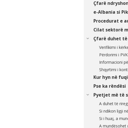
Çfarë ndryshon
e-Albania si Pi
Procedurat e a
Cilat sektorë m
Çfarë duhet të
Verifikimi i kër
Përdorimi i PVK
Informacioni për
Shqyrtimi i kon
Kur hyn në fuqi 
Pse ka rëndësi
Pyetjet më të 
A duhet të riregj
Si ndikon ligji 
Si i huaj, a mu
A mundësohet m