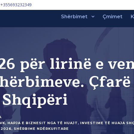
+355693232349
Shërbimet
Çmimet
K
26 për lirinë e ve
shërbimeve. Çfarë 
 Shqipëri
A
PVK
,
HAPJA E BIZNESIT NGA TË HUAJT
,
INVESTIME TË HUAJA SH
 2026
,
SHËRBIME NDËRKUFITARE