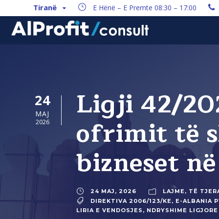
Tiranë
E Hënë – E Premte 08:30 – 17:00
Ligji 42/20
24
MAJ
ofrimit të 
2026
bizneset në
24 MAJ, 2026
LAJME
,
TË TJER
DIREKTIVA 2006/123/KE
,
E-ALBANIA 
LIRIA E VENDOSJES
,
NDRYSHIME LIGJORE