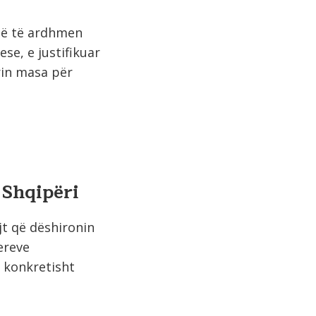
në të ardhmen
ese, e justifikuar
rin masa për
 Shqipëri
jt që dëshironin
ereve
 konkretisht