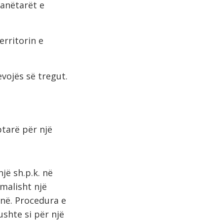
 anëtarët e
rritorin e
vojës së tregut.
ptarë për një
jë sh.p.k. në
rmalisht një
në. Procedura e
ushte si për një