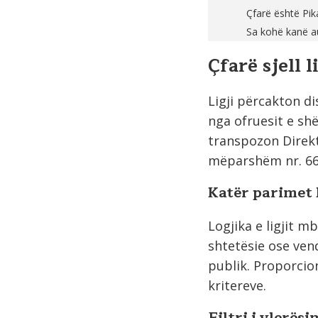
Çfarë është Pik
Sa kohë kanë aut
Çfarë sjell 
Ligji përcakton di
nga ofruesit e shë
transpozon Direk
mëparshëm nr. 66/
Katër parimet k
Logjika e ligjit 
shtetësie ose vend
publik. Proporcio
kritereve.
Filtri i vlerës