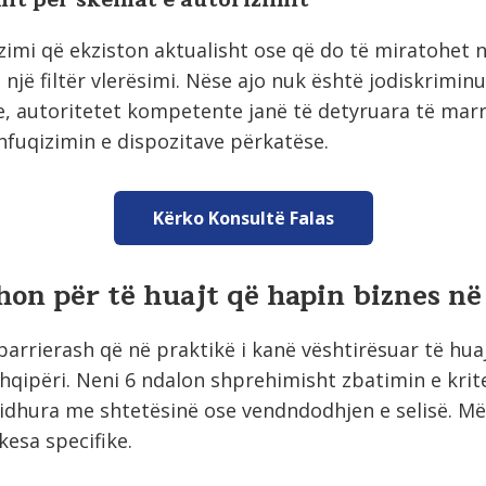
imi që ekziston aktualisht ose që do të miratohet 
 një filtër vlerësimi. Nëse ajo nuk është jodiskriminu
, autoritetet kompetente janë të detyruara të mar
hfuqizimin e dispozitave përkatëse.
Kërko Konsultë Falas
hon për të huajt që hapin biznes në
 barrierash që në praktikë i kanë vështirësuar të hua
Shqipëri. Neni 6 ndalon shprehimisht zbatimin e krit
lidhura me shtetësinë ose vendndodhjen e selisë. Më
kesa specifike.