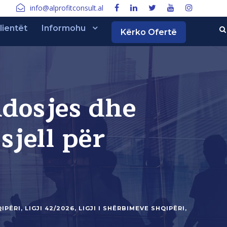
info@alprofitconsult.al
lientët
Informohu
Kërko Ofertë
ndosjes dhe
sjell për
QIPËRI
,
LIGJI 42/2026
,
LIGJI I SHËRBIMEVE SHQIPËRI
,