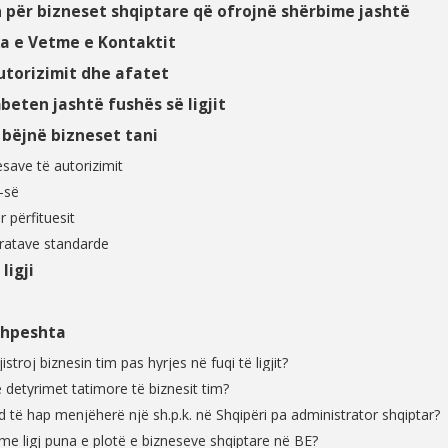
 për bizneset shqiptare që ofrojnë shërbime jashtë
ka e Vetme e Kontaktit
utorizimit dhe afatet
beten jashtë fushës së ligjit
 bëjnë bizneset tani
kesave të autorizimit
-së
 përfituesit
tratave standarde
ligji
shpeshta
istroj biznesin tim pas hyrjes në fuqi të ligjit?
në detyrimet tatimore të biznesit tim?
nd të hap menjëherë një sh.p.k. në Shqipëri pa administrator shqiptar?
e ligj puna e plotë e bizneseve shqiptare në BE?