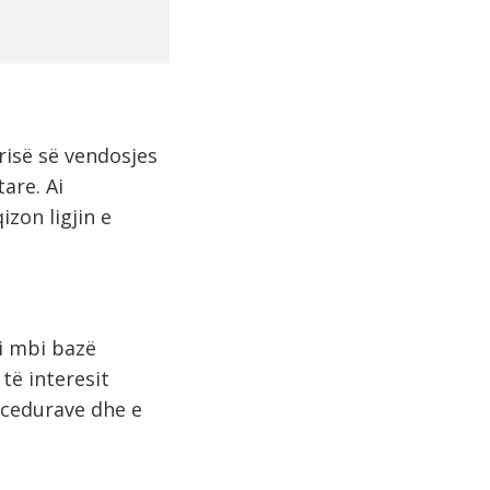
risë së vendosjes
are. Ai
zon ligjin e
i mbi bazë
të interesit
ocedurave dhe e