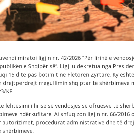
uvendi miratoi ligjin nr. 42/2026 “Për lirinë e vendos
ublikën e Shqipërisë”. Ligji u dekretua nga Preside
uqi 15 ditë pas botimit në Fletoren Zyrtare. Ky ësht
on drejtpërdrejt rregullimin shqiptar të shërbimeve 
3/KE.
htë lehtësimi i lirisë së vendosjes së ofruesve të shër
bimeve ndërkufitare. Ai shfuqizon ligjin nr. 66/2016
r autorizimet, procedurat administrative dhe të drej
ë shërbimeve.