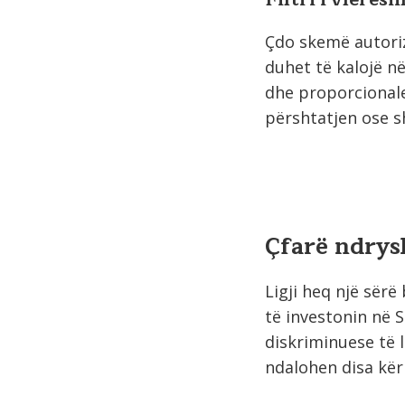
Çdo skemë autoriz
duhet të kalojë në
dhe proporcionale
përshtatjen ose s
Çfarë ndrys
Ligji heq një sërë
të investonin në 
diskriminuese të 
ndalohen disa kër