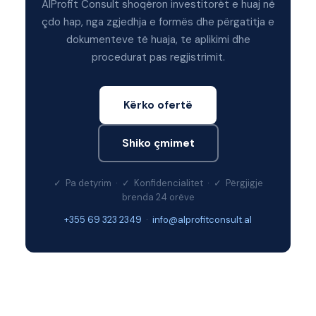
AlProfit Consult shoqëron investitorët e huaj në
çdo hap, nga zgjedhja e formës dhe përgatitja e
dokumenteve të huaja, te aplikimi dhe
procedurat pas regjistrimit.
Kërko ofertë
Shiko çmimet
✓ Pa detyrim · ✓ Konfidencialitet · ✓ Përgjigje
brenda 24 orëve
+355 69 323 2349
·
info@alprofitconsult.al