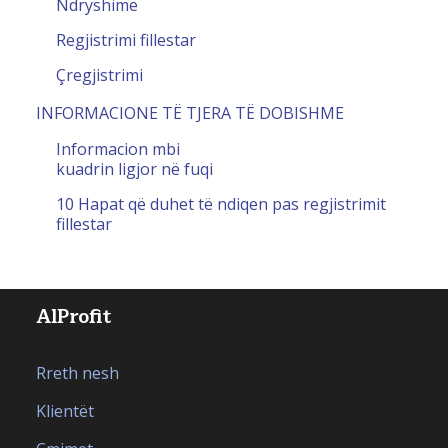
Ndryshime
Regjistrimi fillestar
Çregjistrimi
INFORMACIONE TË TJERA TË DOBISHME
Informacion mbi
kuadrin ligjor në fuqi
10 Hapat që duhet të ndiqen pas regjistrimit
fillestar
AlProfit
Rreth nesh
Klientët