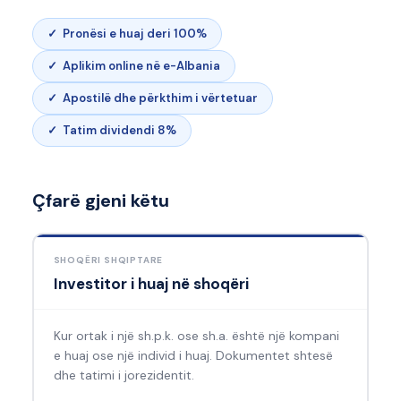
✓ Pronësi e huaj deri 100%
✓ Aplikim online në e-Albania
✓ Apostilë dhe përkthim i vërtetuar
✓ Tatim dividendi 8%
Çfarë gjeni këtu
SHOQËRI SHQIPTARE
Investitor i huaj në shoqëri
Kur ortak i një sh.p.k. ose sh.a. është një kompani
e huaj ose një individ i huaj. Dokumentet shtesë
dhe tatimi i jorezidentit.