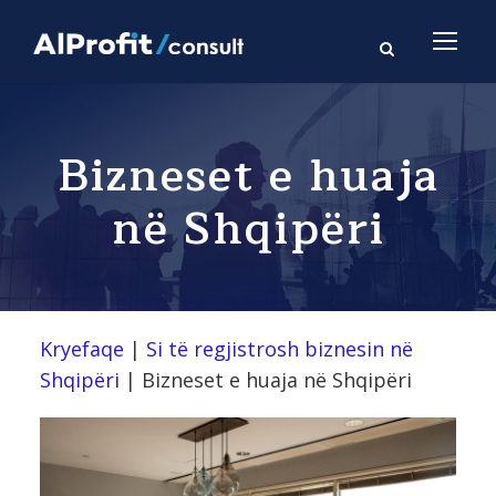
Bizneset e huaja
në Shqipëri
Kryefaqe
|
Si të regjistrosh biznesin në
Shqipëri
|
Bizneset e huaja në Shqipëri