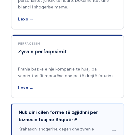
personalitet juridik të ndarë. Dokumentet dhe
bilanci i shoqërisë mëmë.
Lexo →
PËRFAQËSIM
Zyra e përfaqësimit
Prania bazike e një kompanie të huaj, pa
veprimtari fitimprurëse dhe pa të drejtë faturimi.
Lexo →
Nuk dini cilën formë të zgjidhni për
biznesin tuaj në Shqipëri?
→
Krahasoni shoqërinë, degën dhe zyrën e