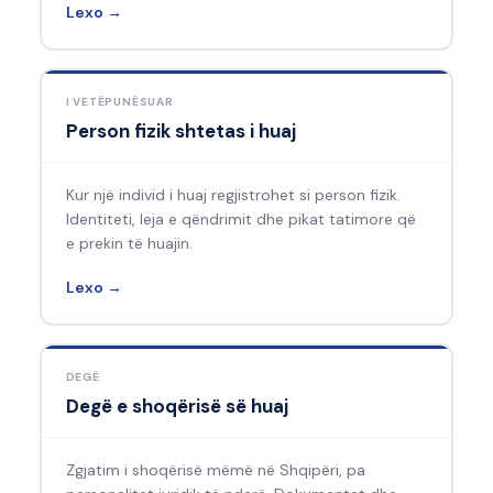
Lexo →
I VETËPUNËSUAR
Person fizik shtetas i huaj
Kur një individ i huaj regjistrohet si person fizik.
Identiteti, leja e qëndrimit dhe pikat tatimore që
e prekin të huajin.
Lexo →
DEGË
Degë e shoqërisë së huaj
Zgjatim i shoqërisë mëmë në Shqipëri, pa