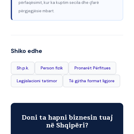
përfaqësimit, kur ka kuptim secila dhe çfarë
përgjegjësie mbart.
Shiko edhe
Sh.p.k.
Person fizik
Pronarët Përfitues
Legjislacioni tatimor
Të gjitha format ligjore
Doni ta hapni biznesin tuaj
në Shqipëri?