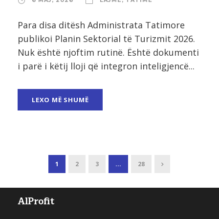
Para disa ditësh Administrata Tatimore
publikoi Planin Sektorial të Turizmit 2026.
Nuk është njoftim rutinë. Është dokumenti
i parë i këtij lloji që integron inteligjencë...
LEXO MË SHUMË
1
2
3
...
28
AlProfit