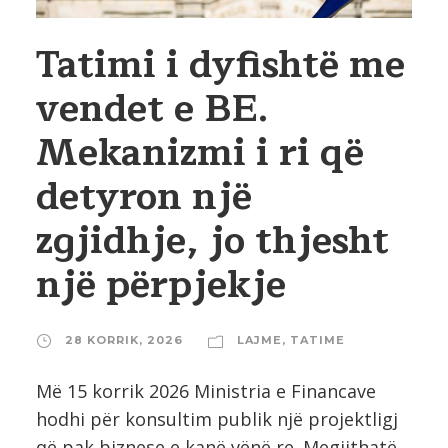
Tatimi i dyfishtë me
vendet e BE.
Mekanizmi i ri që
detyron një
zgjidhje, jo thjesht
një përpjekje
28 KORRIK, 2026
LAJME
,
TATIME
Më 15 korrik 2026 Ministria e Financave
hodhi për konsultim publik një projektligj
që pak biznese e kanë vënë re. Megjithatë,