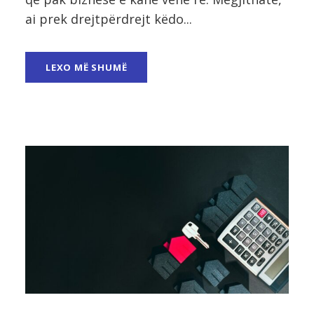
ai prek drejtpërdrejt këdo...
LEXO MË SHUMË