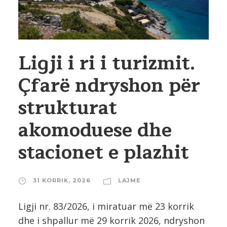
Ligji i ri i turizmit.
Çfarë ndryshon për
strukturat
akomoduese dhe
stacionet e plazhit
31 KORRIK, 2026
LAJME
Ligji nr. 83/2026, i miratuar më 23 korrik
dhe i shpallur më 29 korrik 2026, ndryshon