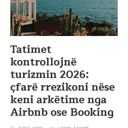
Tatimet
kontrollojnë
turizmin 2026:
çfarë rrezikoni nëse
keni arkëtime nga
Airbnb ose Booking
6 MAJ, 2026
LAJME
,
TATIME