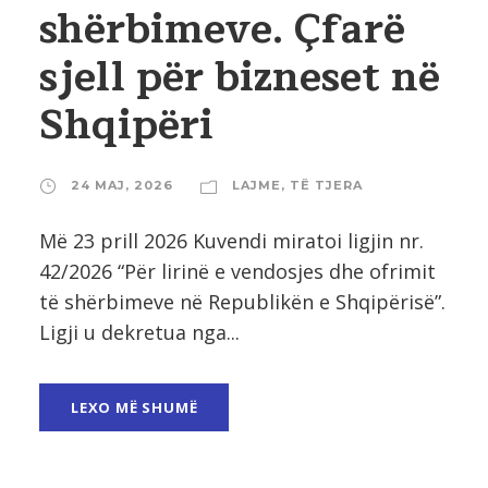
shërbimeve. Çfarë
sjell për bizneset në
Shqipëri
24 MAJ, 2026
LAJME
,
TË TJERA
Më 23 prill 2026 Kuvendi miratoi ligjin nr.
42/2026 “Për lirinë e vendosjes dhe ofrimit
të shërbimeve në Republikën e Shqipërisë”.
Ligji u dekretua nga...
LEXO MË SHUMË