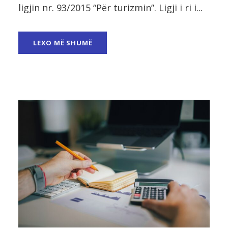
ligjin nr. 93/2015 “Për turizmin”. Ligji i ri i...
LEXO MË SHUMË