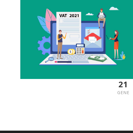
21
GENE