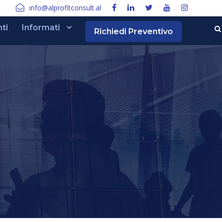
info@alprofitconsult.al
nti
Informati
Richiedi Preventivo