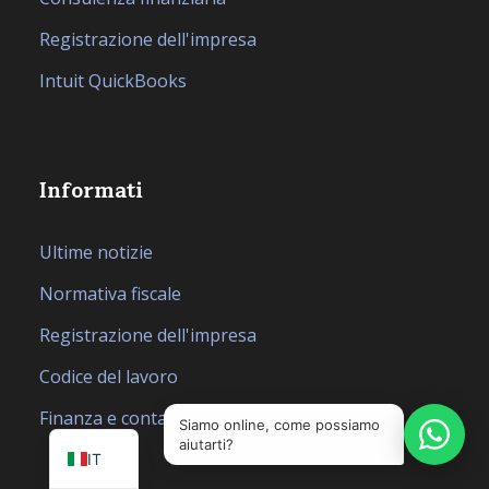
Registrazione dell'impresa
Intuit QuickBooks
Informati
Ultime notizie
Normativa fiscale
Registrazione dell'impresa
Codice del lavoro
EN
Finanza e contabilità
SQ
Siamo online, come possiamo
aiutarti?
IT