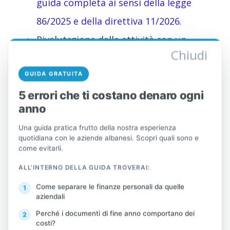
guida completa ai sensi della legge
86/2025 e della direttiva 11/2026
.
Rivalutazione delle attività con un
Chiudi
tasso del 5%. La domanda deve essere
GUIDA GRATUITA
presentata entro il 2026. Per saperne
5 errori che ti costano denaro ogni
di più:
Rivalutazione degli immobili:
anno
scadenze, moduli e calcolo dell'imposta
Una guida pratica frutto della nostra esperienza
5% (Istruzione n. 5/2026)
quotidiana con le aziende albanesi. Scopri quali sono e
come evitarli.
Compensazione IVA 10% per gli
agricoltori che vendono a raccoglitori o
ALL'INTERNO DELLA GUIDA TROVERAI:
a operatori agrituristici certificati.
Come separare le finanze personali da quelle
aziendali
Dichiarazione dello status di lavoratore
Perché i documenti di fine anno comportano dei
autonomo. Nuova autodichiarazione
costi?