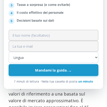
Tasse a sorpresa (e come evitarle)
relativa alla natura del lavoro e alla
Il costo effettivo del personale
modalità di collaborazione. Riguarda i
Decisioni basate sui dati
liberi professionisti e i lavoratori
autonomi.
È ancora una bozza di legge, non è
ancora entrata in vigore
La nuova imposta sui beni immobili. Il 17
giugno 2026 è stata pubblicata per
→
Mandami la guida.
Consultazione pubblica sulla bozza di
legge
che prevede il passaggio da
7 minuti di lettura · Nella tua casella di posta
un minuto
un’imposizione immobiliare basata sui
valori di riferimento a una basata sul
valore di mercato approssimativo. È