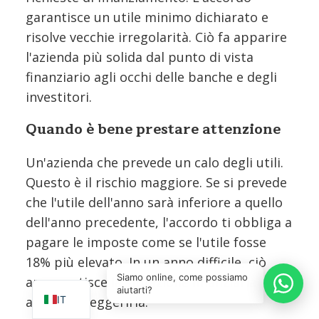
garantisce un utile minimo dichiarato e
risolve vecchie irregolarità. Ciò fa apparire
l'azienda più solida dal punto di vista
finanziario agli occhi delle banche e degli
investitori.
Quando è bene prestare attenzione
Un'azienda che prevede un calo degli utili.
Questo è il rischio maggiore. Se si prevede
che l'utile dell'anno sarà inferiore a quello
dell'anno precedente, l'accordo ti obbliga a
pagare le imposte come se l'utile fosse
EN
18% più elevato. In un anno difficile, ciò
SQ
Siamo online, come possiamo
appesantisce la situazione finanziaria
aiutarti?
IT
anziché alleggerirla.