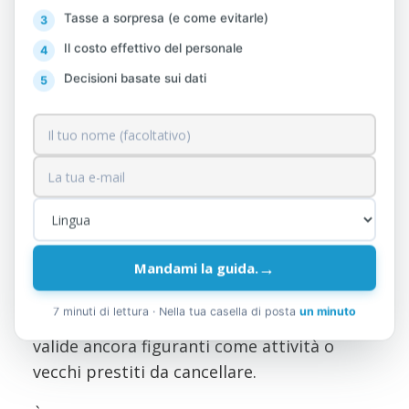
L'accordo offre un'ulteriore opportunità
Tasse a sorpresa (e come evitarle)
che raramente si riscontra nella normativa
Il costo effettivo del personale
fiscale albanese. È possibile presentare una
Decisioni basate sui dati
nuova dichiarazione relativa ad alcune voci
dei propri bilanci per gli anni 2023, 2024 e
2025, correggendo la posizione di cassa, le
rimanenze, le attività o i crediti dubbi.
La rettifica è soggetta a un'aliquota del
51%, non del 151%. Si tratta di
→
un'opportunità concreta per le imprese
Mandami la guida.
che presentano discrepanze storiche nei
7 minuti di lettura · Nella tua casella di posta
un minuto
propri bilanci, ad esempio scorte non
valide ancora figuranti come attività o
vecchi prestiti da cancellare.