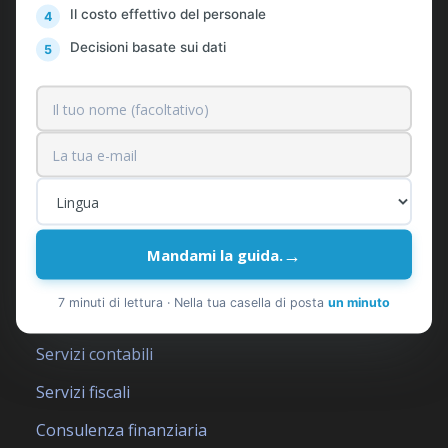
Clienti
Il costo effettivo del personale
Prezzi
Decisioni basate sui dati
Contatti
News & Consigli Gratuiti
Richiedi Preventivo
→
I nostri servizi
Mandami la guida.
7 minuti di lettura · Nella tua casella di posta
un minuto
Economista esterno
Servizi contabili
Servizi fiscali
Consulenza finanziaria