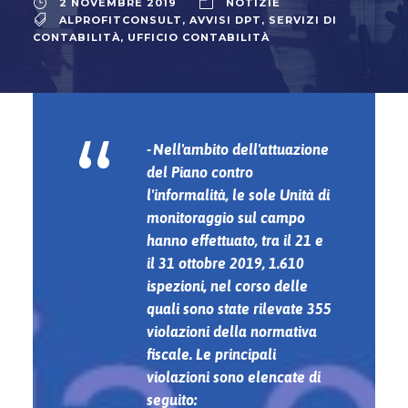
2 NOVEMBRE 2019
NOTIZIE
ALPROFITCONSULT
,
AVVISI DPT
,
SERVIZI DI
CONTABILITÀ
,
UFFICIO CONTABILITÀ
“
Nell'ambito dell'attuazione
del Piano contro
l'informalità, le sole Unità di
monitoraggio sul campo
hanno effettuato, tra il 21 e
il 31 ottobre 2019, 1.610
ispezioni, nel corso delle
quali sono state rilevate 355
violazioni della normativa
fiscale. Le principali
violazioni sono elencate di
seguito: