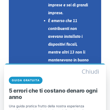
imprese e sei di grandi
imprese.
È emerso che 11
contribuenti non
avevano installato i
dispositivi fiscali,
mentre altri 13 non li
mantenevano in buono
stato di funzionamento.
Chiudi
È emerso che 63
GUIDA GRATUITA
contribuenti erano in
5 errori che ti costano denaro ogni
possesso di merci prive
anno
di documentazione
Una guida pratica frutto della nostra esperienza
fiscale.