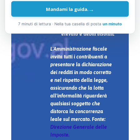
salari in tutti i settori.;
→
Mandami la guida.
Verifica dei contribuenti
con un fatturato
7 minuti di lettura · Nella tua casella di posta
un minuto
elevato e debiti insoluti.
L'Amministrazione fiscale
invita tutti i contribuenti a
presentare la dichiarazione
dei redditi in modo corretto
e nel rispetto della legge,
assicurando che la lotta
all'informalità riguarderà
qualsiasi soggetto che
distorca la concorrenza
leale sul mercato. Fonte:
Direzione Generale delle
Imposte.