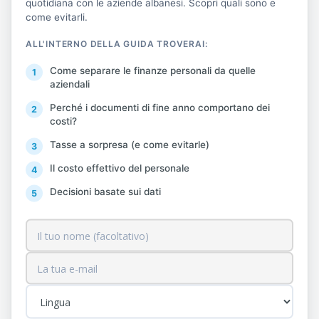
quotidiana con le aziende albanesi. Scopri quali sono e
come evitarli.
Il Piano operativo contro
l'economia sommersa
ALL'INTERNO DELLA GUIDA TROVERAI:
proseguirà fino alla fine di
Come separare le finanze personali da quelle
dicembre 2019 con:
aziendali
Monitoraggio e verifica
Perché i documenti di fine anno comportano dei
costi?
dell'informalità in aree
Tasse a sorpresa (e come evitarle)
e settori ad alto rischio;
Verifica delle
Il costo effettivo del personale
dichiarazioni dei
Decisioni basate sui dati
dipendenti in tre settori
principali – edilizia, call
center e industria
dell'abbigliamento – e
sottodichiarazione dei