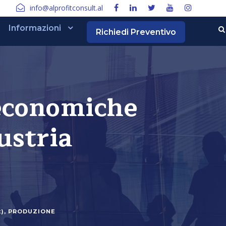
info@alprofitconsult.al
Informazioni
Richiedi Preventivo
 economiche
ustria
)
,
PRODUZIONE