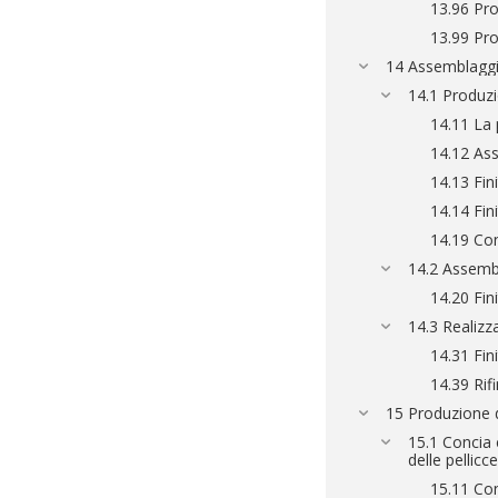
13.96 Prod
13.99 Prod
14 Assemblaggi
14.1 Produzio
14.11 La 
14.12 As
14.13 Fini
14.14 Fin
14.19 Con
14.2 Assembla
14.20 Fini
14.3 Realizza
14.31 Fin
14.39 Rif
15 Produzione di
15.1 Concia e
delle pellicce
15.11 Con