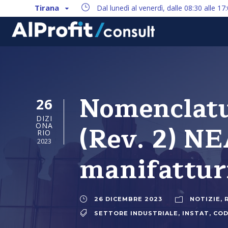
Tirana
Dal lunedì al venerdì, dalle 08:30 alle 17
Nomenclatu
26
DIZI
(Rev. 2) NE
ONA
RIO
2023
manifattur
26 DICEMBRE 2023
NOTIZIE
,
SETTORE INDUSTRIALE
,
INSTAT
,
COD