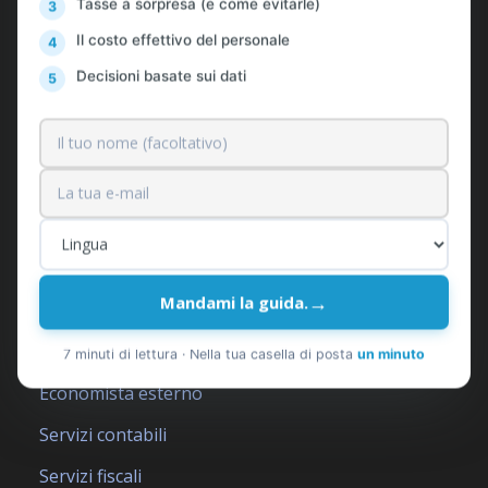
Tasse a sorpresa (e come evitarle)
Chi siamo
Il costo effettivo del personale
Clienti
Decisioni basate sui dati
Prezzi
Contatti
News & Consigli Gratuiti
Richiedi Preventivo
→
Mandami la guida.
I nostri servizi
7 minuti di lettura · Nella tua casella di posta
un minuto
Economista esterno
Servizi contabili
Servizi fiscali