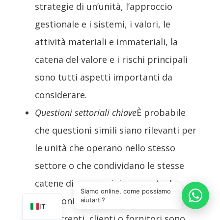
strategie di un’unità, l’approccio
gestionale e i sistemi, i valori, le
attività materiali e immateriali, la
catena del valore e i rischi principali
sono tutti aspetti importanti da
considerare.
Questioni settoriali chiave
È probabile
che questioni simili siano rilevanti per
le unità che operano nello stesso
settore o che condividano le stesse
EN
catene di approvvigionamento. Le
SQ
Siamo online, come possiamo
questioni già individuate da
aiutarti?
IT
concorrenti, clienti o fornitori sono