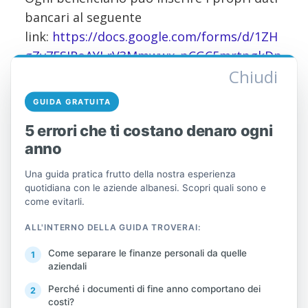
bancari al seguente
link:
https://docs.google.com/forms/d/1ZH
gZv7FSIRoAYLrV3Mmwwx_pCGC5mrtpgkDp
Chiudi
gQfn6wI/viewform?edit_requested=true
.
Compilare il modulo con i dati bancari è
GUIDA GRATUITA
semplicissimo e, una volta inviato,
5 errori che ti costano denaro ogni
l'importo della prestazione verrà trasferito
anno
automaticamente e senza ritardi.
Una guida pratica frutto della nostra esperienza
L'Amministrazione fiscale invita tutte le
quotidiana con le aziende albanesi. Scopri quali sono e
come evitarli.
persone interessate a verificare i propri
dati nell'elenco allegato e a compilare
ALL'INTERNO DELLA GUIDA TROVERAI:
immediatamente il modulo con le
Come separare le finanze personali da quelle
coordinate bancarie, al fine di consentire il
aziendali
rapido trasferimento dell'aiuto finanziario
Perché i documenti di fine anno comportano dei
sul proprio conto.
costi?