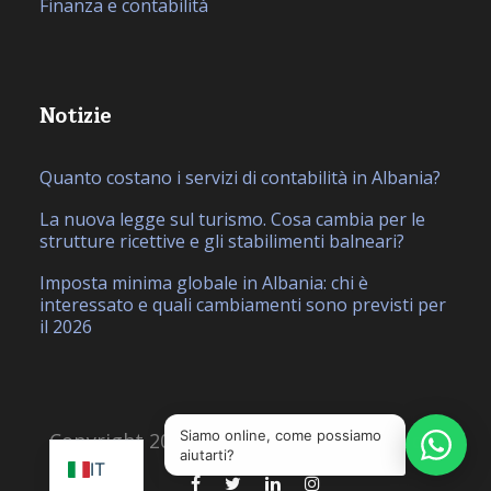
Finanza e contabilità
Notizie
Quanto costano i servizi di contabilità in Albania?
La nuova legge sul turismo. Cosa cambia per le
strutture ricettive e gli stabilimenti balneari?
Imposta minima globale in Albania: chi è
interessato e quali cambiamenti sono previsti per
il 2026
EN
SQ
Siamo online, come possiamo
Copyright 2026, Realizzato da
Ciao Studio
aiutarti?
IT