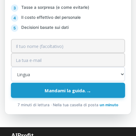
Tasse a sorpresa (e come evitarle)
Fonte:
Direzione Generale delle Imposte.
Il costo effettivo del personale
Scarica
Elenco delle persone fisiche
Decisioni basate sui dati
beneficiarie prive di IBAN
→
Mandami la guida.
PREVENIRE
PROSSIMO
7 minuti di lettura · Nella tua casella di posta
un minuto
AlProfit