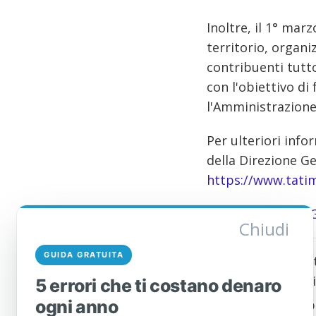
Inoltre, il 1° mar
territorio, organ
contribuenti tutto
con l'obiettivo di
l'Amministrazione 
Per ulteriori info
della Direzione Ge
https://www.tatime
Fonte:
Direzione 
Chiudi
GUIDA GRATUITA
Siamo qui per aiu
domanda. Non esit
5 errori che ti costano denaro
questione in cui 
ogni anno