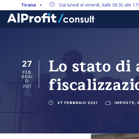
Tirana
Dal lunedì al venerdì, dalle 08:30 alle 17
Lo stato di
27
FEB
fiscalizzazi
BRAI
O
2021
27 FEBBRAIO 2021
IMPOSTE
,