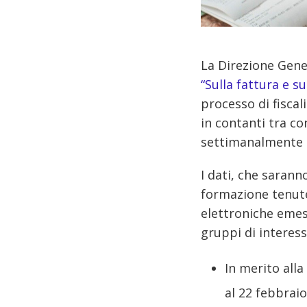
La Direzione Gene
“Sulla fattura e s
processo di fiscal
in contanti tra co
settimanalmente da
I dati, che saran
formazione tenute
elettroniche emess
gruppi di interess
In merito alla
al 22 febbrai