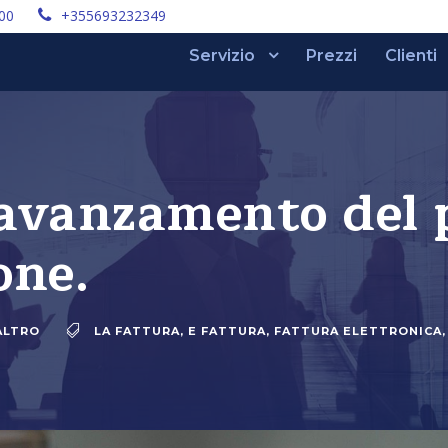
:00
+355693232349
Servizio
Prezzi
Clienti
 avanzamento del 
one.
ALTRO
LA FATTURA
,
E FATTURA
,
FATTURA ELETTRONICA
,