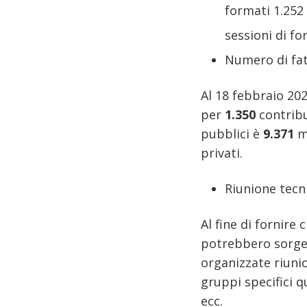
formati 1.252 
sessioni di f
Numero di fat
Al 18 febbraio 202
per
1.350
contribu
pubblici è
9.371
m
privati.
Riunione tecni
Al fine di fornire
potrebbero sorger
organizzate riunio
gruppi specifici q
ecc.