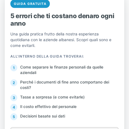
GUIDA GRATUITA
passate hanno costruito un futuro
migliore per noi, anche noi dobbiamo
5 errori che ti costano denaro ogni
lavorare insieme per un'Albania sviluppata,
anno
giusta e forte.
Una guida pratica frutto della nostra esperienza
quotidiana con le aziende albanesi. Scopri quali sono e
come evitarli.
ALL'INTERNO DELLA GUIDA TROVERAI:
Come separare le finanze personali da quelle
aziendali
Festeggiamo con orgoglio e
lasciamoci ispirare dalla nostra
Perché i documenti di fine anno comportano dei
costi?
storia per continuare a costruire un
futuro radioso per le generazioni a
Tasse a sorpresa (e come evitarle)
venire.
Il costo effettivo del personale
Decisioni basate sui dati