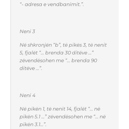
“- adresa e vendbanimit.”.
Neni 3
Në shkronjën “b”, të pikës 3, të nenit
5, fjalët “… brenda 30 ditëve …”
zëvendësohen me “… brenda 90
ditëve …”.
Neni 4
Në pikën 1, të nenit 14, fjalët “… në
pikën 5.1 …” zëvendësohen me “… në
pikën 3.1…”.