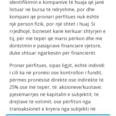
identifikimin e kompanive të huaja që janë
listuar në bursa të ndryshme, por dhe
kompani që pronari përfitues nuk është
një person fizik, por një shtet i huaj. Si
rrjedhojë, bizneset kanë kërkuar shtyrjen e
tij, për më tepër që marsi përkon dhe me
dorëzimin e pasqyrave financiare vjetore,
duke shtuar ngarkesën për financierët.
Pronar përfitues, sipas ligjit, është individi
i cili ka në pronësi ose kontrollon i fundit,
përmes pronësisë direkte ose indirekte të
25% ose më tepër, të: aksioneve/kuotave;
pjesëmarrjes në kapitalin e subjektit; të
drejtave të votimit; ose përfiton nga
transaksionet e kryera nga subjekti në
emër të tij.