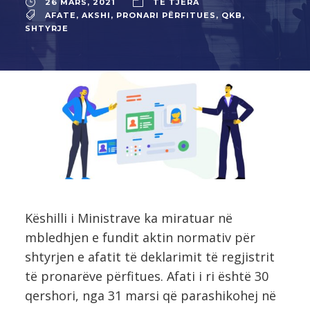
26 MARS, 2021
TË TJERA
AFATE
,
AKSHI
,
PRONARI PËRFITUES
,
QKB
,
SHTYRJE
Këshilli i Ministrave ka miratuar në
mbledhjen e fundit aktin normativ për
shtyrjen e afatit të deklarimit të regjistrit
të pronarëve përfitues. Afati i ri është 30
qershori, nga 31 marsi që parashikohej në