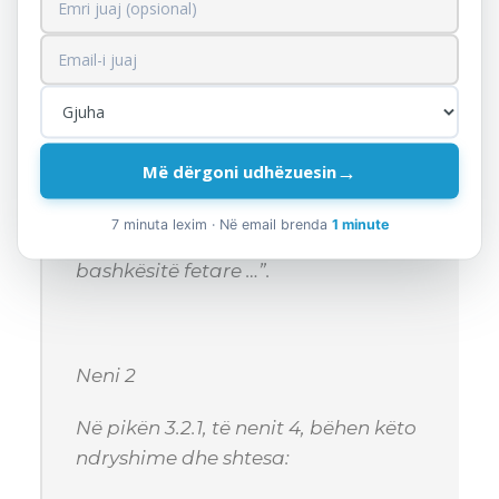
Në ligjin nr.112/2020,
“Për regjistrin e
pronarëve përfitues”
, bëhen këto
ndryshime dhe shtesa:
Neni 1
→
Më dërgoni udhëzuesin
Në shkronjën “c”, të pikës 2, të nenit
2, fjalët “… komunitetet fetare …”
7 minuta lexim · Në email brenda
1 minute
zëvendësohen me fjalët “…
bashkësitë fetare …”.
Neni 2
Në pikën 3.2.1, të nenit 4, bëhen këto
ndryshime dhe shtesa: