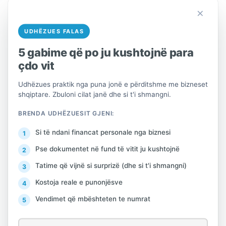
×
UDHËZUES FALAS
AKT NORMATIV
5 gabime që po ju kushtojnë para
çdo vit
PËR
Udhëzues praktik nga puna jonë e përditshme me bizneset
DISA NDRYSHIME DHE SHTESA NË
shqiptare. Zbuloni cilat janë dhe si t'i shmangni.
LIGJIN NR.112/2020,
“PËR REGJISTRIN
BRENDA UDHËZUESIT GJENI:
E PRONARËVE PËRFITUES”
Si të ndani financat personale nga biznesi
Në mbështetje të nenit 101 të
Pse dokumentet në fund të vitit ju kushtojnë
Kushtetutës, me propozimin e
Tatime që vijnë si surprizë (dhe si t'i shmangni)
ministrit të Financave dhe
Kostoja reale e punonjësve
Ekonomisë, Këshilli i Ministrave
Vendimet që mbështeten te numrat
V E N D O S I: