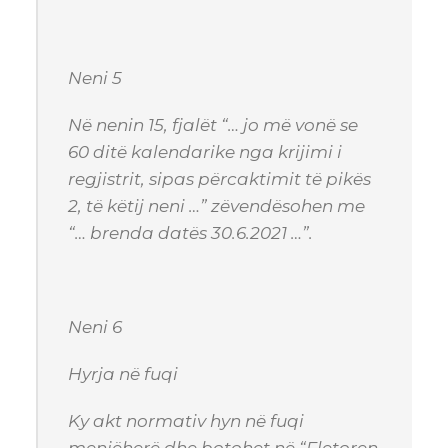
Neni 5
Në nenin 15, fjalët “… jo më vonë se
60 ditë kalendarike nga krijimi i
regjistrit, sipas përcaktimit të pikës
2, të këtij neni …” zëvendësohen me
“… brenda datës 30.6.2021 …”.
Neni 6
Hyrja në fuqi
Ky akt normativ hyn në fuqi
menjëherë dhe botohet në “Fletoren