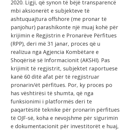
2020. Ligji, që synon të bëjë transparencë
mbi aksionerët e subjekteve të
ashtuquajtura offshore (me pronar të
panjohur) parashikonte një muaj kohë për
krijimin e Regjistrin e Pronarëve Përfitues
(RPP), deri më 31 janar, proces që u
realizua nga Agjencia Kombëtare e
Shoqërisë së Informacionit (AKSHI). Pas
krijimit të regjistrit, subjektet raportuese
kanë 60 ditë afat për të regjistruar
pronarin/ët përfitues. Por, ky proces po
has vështirësi të shumta, që nga
funksionimi i platformës deri te
paqartësitë teknike për pronarin përfitues
të OJF-së, koha e nevojshme për sigurimin
e dokumentacionit për investitorët e huaj,