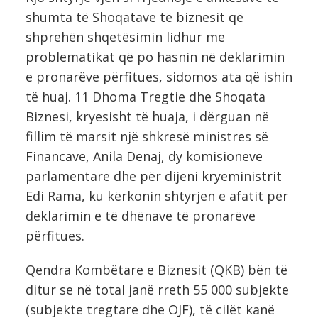
shumta të Shoqatave të biznesit që
shprehën shqetësimin lidhur me
problematikat që po hasnin në deklarimin
e pronarëve përfitues, sidomos ata që ishin
të huaj. 11 Dhoma Tregtie dhe Shoqata
Biznesi, kryesisht të huaja, i dërguan në
fillim të marsit një shkresë ministres së
Financave, Anila Denaj, dy komisioneve
parlamentare dhe për dijeni kryeministrit
Edi Rama, ku kërkonin shtyrjen e afatit për
deklarimin e të dhënave të pronarëve
përfitues.
Qendra Kombëtare e Biznesit (QKB) bën të
ditur se në total janë rreth 55 000 subjekte
(subjekte tregtare dhe OJF), të cilët kanë