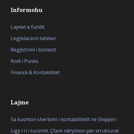
Informohu
Lajmet e fundit
Legjislacioni tatimor
Regjistrimi i biznesit
Kodi i Punës
Financë & Kontabilitet
Lajme
Sa kushton shërbimi i kontabilitetit në Shqipëri
Ligji i ri i turizmit. Çfarë ndryshon për strukturat