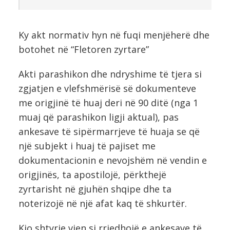
Ky akt normativ hyn në fuqi menjëherë dhe
botohet në “Fletoren zyrtare”
Akti parashikon dhe ndryshime të tjera si
zgjatjen e vlefshmërisë së dokumenteve
me origjinë të huaj deri në 90 ditë (nga 1
muaj që parashikon ligji aktual), pas
ankesave të sipërmarrjeve të huaja se që
një subjekt i huaj të pajiset me
dokumentacionin e nevojshëm në vendin e
origjinës, ta apostilojë, përkthejë
zyrtarisht në gjuhën shqipe dhe ta
noterizojë në një afat kaq të shkurtër.
Kjo shtyrje vjen si rrjedhojë e ankesave të