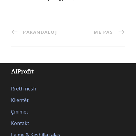
PARANDALOJ
MË PAS
AlProfit
Rreth nesh
Klientët
Çmimet
Kontakt
Lajme & Këshilla falas