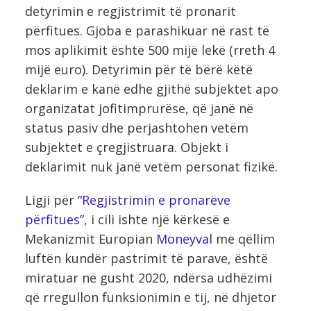
detyrimin e regjistrimit të pronarit
përfitues. Gjoba e parashikuar në rast të
mos aplikimit është 500 mijë lekë (rreth 4
mijë euro). Detyrimin për të bërë këtë
deklarim e kanë edhe gjithë subjektet apo
organizatat jofitimprurëse, që janë në
status pasiv dhe përjashtohen vetëm
subjektet e çregjistruara. Objekt i
deklarimit nuk janë vetëm personat fizikë.
Ligji për
“Regjistrimin e pronarëve
përfitues”
, i cili ishte një kërkesë e
Mekanizmit Europian
Moneyval
me qëllim
luftën kundër pastrimit të parave, është
miratuar në gusht 2020, ndërsa udhëzimi
që rregullon funksionimin e tij, në dhjetor