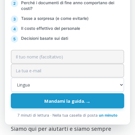
Perché i documenti di fine anno comportano dei
costituisce un onere una tantum per il
costi?
contribuente indipendentemente dal
Tasse a sorpresa (e come evitarle)
numero di dipendenti che ne fanno uso o
dal numero di sedi secondarie/indirizzi del
Il costo effettivo del personale
contribuente.
Decisioni basate sui dati
Al fine di chiarire eventuali ambiguità per il
contribuente e di prevenire abusi o
interpretazioni errate,
Dottore in
Fisioterapia
e
Azione
Ritengono necessario
rilasciare una dichiarazione congiunta in
merito a tale questione.
→
Mandami la guida.
Fonte:
Direzione Generale delle Imposte.
7 minuti di lettura · Nella tua casella di posta
un minuto
Siamo qui per aiutarti e siamo sempre