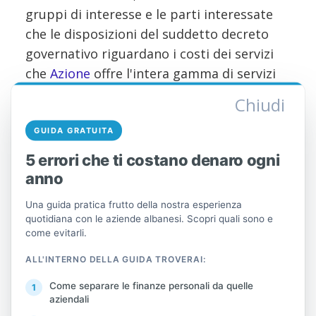
gruppi di interesse e le parti interessate
che le disposizioni del suddetto decreto
governativo riguardano i costi dei servizi
che
Azione
offre l'intera gamma di servizi
forniti alle parti interessate e non sono
Chiudi
direttamente collegati al processo di
fatturazione.
GUIDA GRATUITA
5 errori che ti costano denaro ogni
L'unica tassa che incide sul processo di
anno
fiscalizzazione è la tassa annuale di 4.000
lekë, prevista dalla lettera c) del paragrafo
Una guida pratica frutto della nostra esperienza
quotidiana con le aziende albanesi. Scopri quali sono e
3 della suddetta Decisione, Tale importo è
come evitarli.
versato per il rilascio al contribuente di un
ALL'INTERNO DELLA GUIDA TROVERAI:
certificato elettronico per il sistema
fiscale, che non è necessariamente legato
Come separare le finanze personali da quelle
aziendali
esclusivamente alla firma delle fatture, e