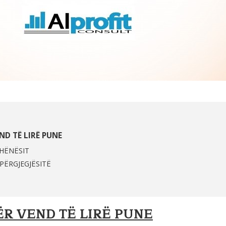
ND TË LIRË PUNE
HËNËSIT
PËRGJEGJËSITË
ËR VEND TË LIRË PUNE