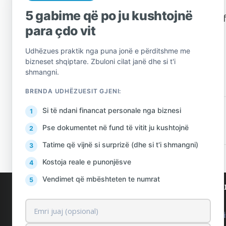
5 gabime që po ju kushtojnë
Shkarko
këtu
Njof
para çdo vit
Udhëzues praktik nga puna jonë e përditshme me
bizneset shqiptare. Zbuloni cilat janë dhe si t'i
shmangni.
BRENDA UDHËZUESIT GJENI:
Si të ndani financat personale nga biznesi
PARANDALOJ
Pse dokumentet në fund të vitit ju kushtojnë
Tatime që vijnë si surprizë (dhe si t'i shmangni)
Kostoja reale e punonjësve
Vendimet që mbështeten te numrat
AlProfit
Shërbi
Rreth nesh
Ekonomis