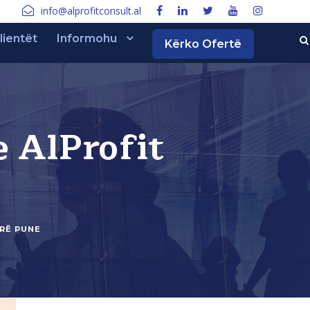
info@alprofitconsult.al
lientët
Informohu
Kërko Ofertë
e AlProfit
IRË PUNE