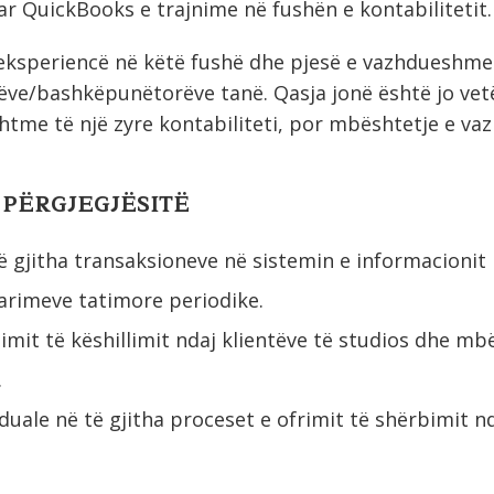
ar QuickBooks e trajnime në fushën e kontabilitetit.
 eksperiencë në këtë fushë dhe pjesë e vazhdueshme
ntëve/bashkëpunëtorëve tanë. Qasja jonë është jo vet
htme të një zyre kontabiliteti, por mbështetje e v
 PËRGJEGJËSITË
të gjitha transaksioneve në sistemin e informacionit
larimeve tatimore periodike.
imit të këshillimit ndaj klientëve të studios dhe mb
.
duale në të gjitha proceset e ofrimit të shërbimit nda