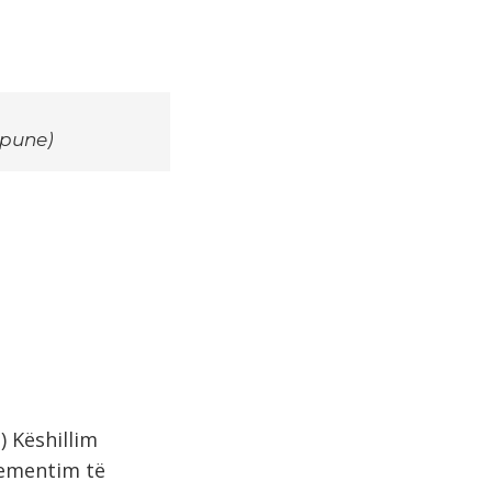
 pune)
) Këshillim
plementim të