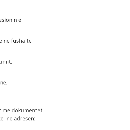
esionin e
e në fusha të
timit,
ne.
hur me dokumentet
e, në adresën: