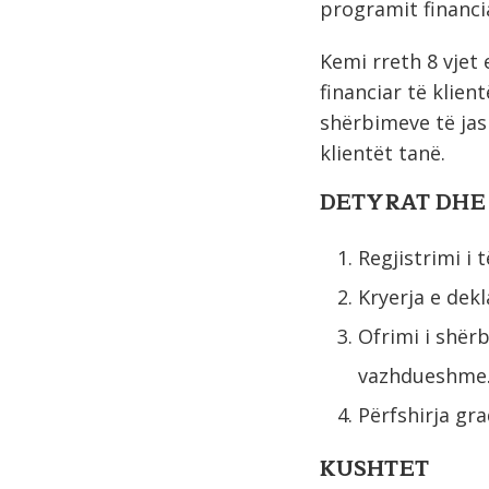
programit financi
Kemi rreth 8 vjet
financiar të klie
shërbimeve të jas
klientët tanë.
DETYRAT DHE
Regjistrimi i 
Kryerja e dek
Ofrimi i shërb
vazhdueshme
Përfshirja gra
KUSHTET