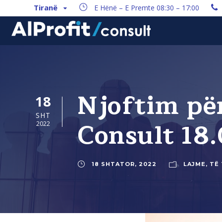
Tiranë
E Hënë – E Premte 08:30 – 17:00
Njoftim për
18
SHT
Consult 18
2022
18 SHTATOR, 2022
LAJME
,
TË