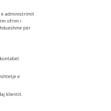
 e administrimit
ëm ofrim i
azhdueshme për
 kontabël.
ështetje e
j klientit.