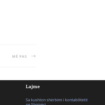
MË PAS
Lajme
Sa kushton shërbimi i kontabilitetit
në Shqipëri