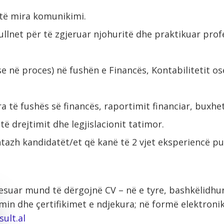
të mira komunikimi.
ullnet për të zgjeruar njohuritë dhe praktikuar prof
e në proces) në fushën e Financës, Kontabilitetit os
a të fushës së financës, raportimit financiar, buxhe
 të drejtimit dhe legjislacionit tatimor.
tazh kandidatët/et që kanë të 2 vjet eksperiencë pu
resuar mund të dërgojnë CV – në e tyre, bashkëlid
min dhe çertifikimet e ndjekura; në formë elektronik
ult.al