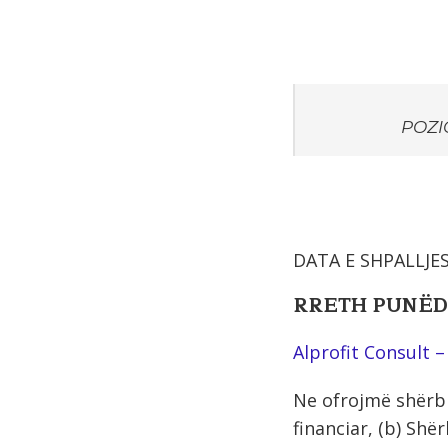
POZIC
DATA E SHPALLJES
RRETH PUNËD
Alprofit Consult –
Ne ofrojmë shërbi
financiar, (b) Shë