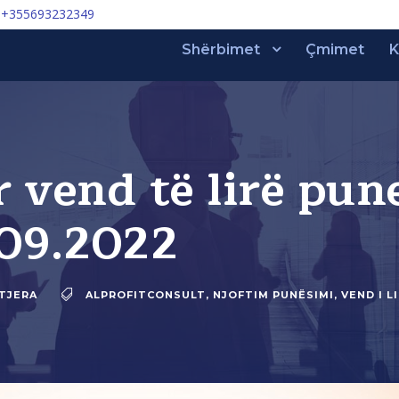
+355693232349
Shërbimet
Çmimet
K
 vend të lirë pun
.09.2022
 TJERA
ALPROFITCONSULT
,
NJOFTIM PUNËSIMI
,
VEND I L