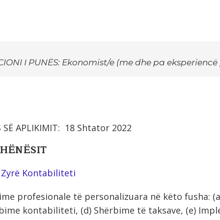
IONI I PUNËS: Ekonomist/e (me dhe pa eksperiencë
 SË APLIKIMIT: 18 Shtator 2022
HËNËSIT
 Zyrë Kontabiliteti
me profesionale të personalizuara në këto fusha: (a
rbime kontabiliteti, (d) Shërbime të taksave, (e) Im