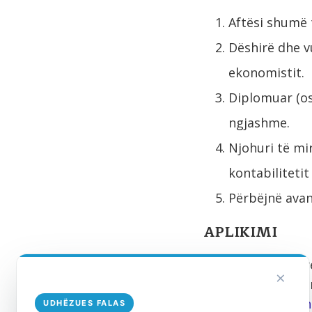
Aftësi shumë 
Dëshirë dhe v
ekonomistit.
Diplomuar (os
ngjashme.
Njohuri të mir
kontabilitetit
Përbëjnë avan
APLIKIMI
Aplikantët e inte
×
që tregojnë eduki
hello@alprofitcons
UDHËZUES FALAS