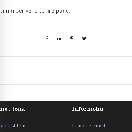
timin për vend të lirë pune.
met tona
Informohu
t i Jashtëm
Lajmet e fundit