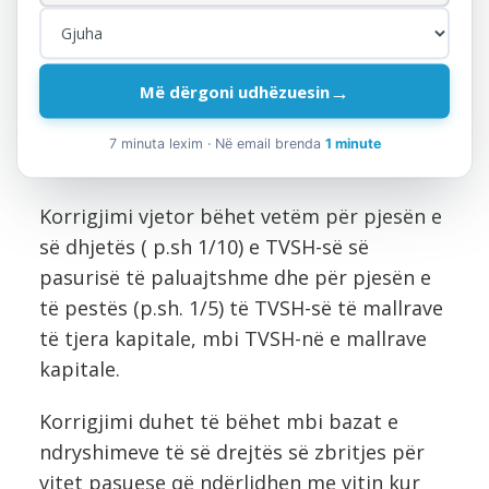
Zbritja fillestare e TVSH-së korrigjohet
atëherë kur shfrytëzimi i mallrave kapitale
pëson ndryshim që ndikon në të drejtën e
→
Më dërgoni udhëzuesin
personit të tatueshëm për zbritjen e
shumës së TVSH-së, që mund të jetë më e
7 minuta lexim · Në email brenda
1 minute
vogël apo më e lartë.
Korrigjimi vjetor bëhet vetëm për pjesën e
së dhjetës ( p.sh 1/10) e TVSH-së së
pasurisë të paluajtshme dhe për pjesën e
të pestës (p.sh. 1/5) të TVSH-së të mallrave
të tjera kapitale, mbi TVSH-në e mallrave
kapitale.
Korrigjimi duhet të bëhet mbi bazat e
ndryshimeve të së drejtës së zbritjes për
vitet pasuese që ndërlidhen me vitin kur