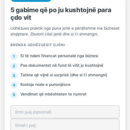
Kujdes!
5 gabime që po ju kushtojnë para
Asnjë rregullim nuk mund të kryhet
çdo vit
për mallrat me koeficient
Udhëzues praktik nga puna jonë e përditshme me bizneset
tatueshmërie të barabartë me zero,
shqiptare. Zbuloni cilat janë dhe si t'i shmangni.
pra mallra të cilat që në fillim nuk
BRENDA UDHËZUESIT GJENI:
janë përdorur nga një person i
tatueshëm që vepron si i tillë për
Si të ndani financat personale nga biznesi
realizimin e transaksioneve brenda
Pse dokumentet në fund të vitit ju kushtojnë
fushës së zbatimit të TVSH.
Tatime që vijnë si surprizë (dhe si t'i shmangni)
Kostoja reale e punonjësve
Vendimet që mbështeten te numrat
Rregullimet e zbritjes për
mallrat kapitale