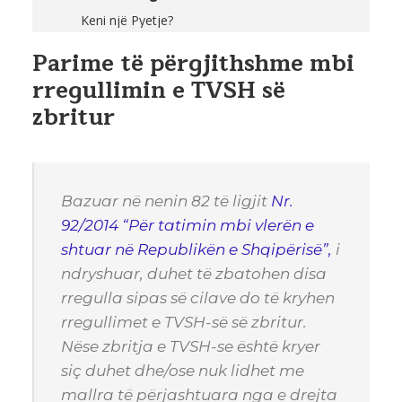
Keni një Pyetje?
Parime të përgjithshme mbi
rregullimin e TVSH së
zbritur
Bazuar në nenin 82 të ligjit
Nr.
92/2014 “Për tatimin mbi vlerën e
shtuar në Republikën e Shqipërisë”,
i
ndryshuar, duhet të zbatohen disa
rregulla sipas së cilave do të kryhen
rregullimet e TVSH-së së zbritur.
Nëse zbritja e TVSH-se është kryer
siç duhet dhe/ose nuk lidhet me
mallra të përjashtuara nga e drejta