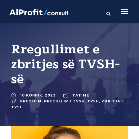
Rregullimet e
zbritjes së TVSH-
së
10 KORRIK, 2023
TATIME
KREDITIM
,
RREGULLIM I TVSH
,
TVSH
,
ZBRITJA E
TVSH