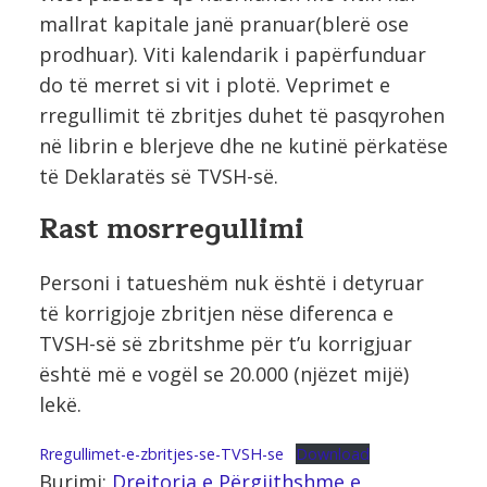
mallrat kapitale janë pranuar(blerë ose
prodhuar). Viti kalendarik i papërfunduar
do të merret si vit i plotë. Veprimet e
rregullimit të zbritjes duhet të pasqyrohen
në librin e blerjeve dhe ne kutinë përkatëse
të Deklaratës së TVSH-së.
Rast mosrregullimi
Personi i tatueshëm nuk është i detyruar
të korrigjoje zbritjen nëse diferenca e
TVSH-së së zbritshme për t’u korrigjuar
është më e vogël se 20.000 (njëzet mijë)
lekë.
Rregullimet-e-zbritjes-se-TVSH-se
Download
Burimi:
Drejtoria e Përgjithshme e