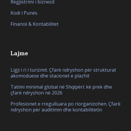
Regjistrimi i biznesit
Kodi i Punës
Financë & Kontabilitet
Lajme
Ligji i ri i turizmit. Çfarë ndryshon për strukturat
akomoduese dhe stacionet e plazhit
Tatimi minimal global në Shqipëri: kë prek dhe
çfarë ndryshon në 2026
Profesionet e rregulluara po riorganizohen. Çfarë
ndryshon për auditimin dhe kontabilitetin
IT