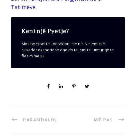
Tatimeve.
Keni një Pyetje?
Mos hezitoni të kontaktoni me ne. Ne jemi një
skuadër ekspertësh dhe do të jemi të lumtur që të
flasim me ju.
PARANDALOJ
MË PAS