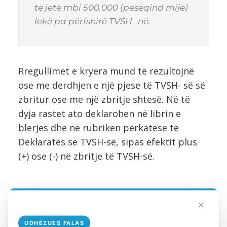
të jetë mbi 500.000 (pesëqind mijë)
lekë pa përfshirë TVSH- në.
Rregullimet e kryera mund të rezultojnë
ose me derdhjen e një pjese të TVSH- së së
zbritur ose me një zbritje shtesë. Në të
dyja rastet ato deklarohen në librin e
blerjes dhe në rubrikën përkatëse të
Deklaratës së TVSH-së, sipas efektit plus
(+) ose (-) në zbritje të TVSH-së.
×
UDHËZUES FALAS