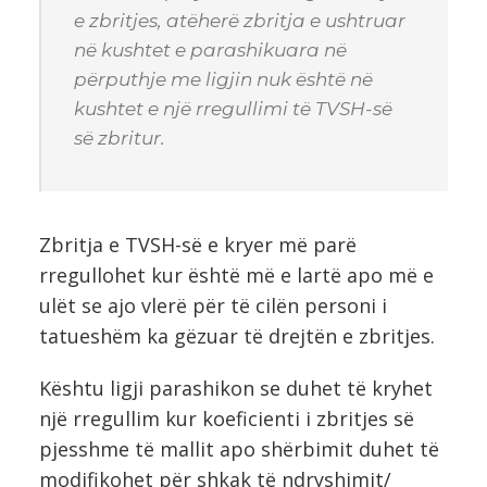
e zbritjes, atëherë zbritja e ushtruar
në kushtet e parashikuara në
përputhje me ligjin nuk është në
kushtet e një rregullimi të TVSH-së
së zbritur.
Zbritja e TVSH-së e kryer më parë
rregullohet kur është më e lartë apo më e
ulët se ajo vlerë për të cilën personi i
tatueshëm ka gëzuar të drejtën e zbritjes.
Kështu ligji parashikon se duhet të kryhet
një rregullim kur koeficienti i zbritjes së
pjesshme të mallit apo shërbimit duhet të
modifikohet për shkak të ndryshimit/