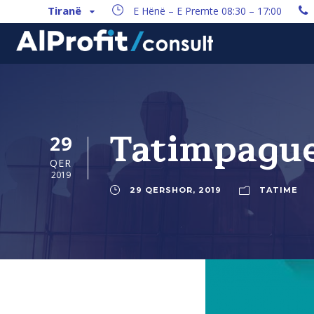
Tiranë
E Hënë – E Premte 08:30 – 17:00
Tatimpague
29
QER
2019
29 QERSHOR, 2019
TATIME