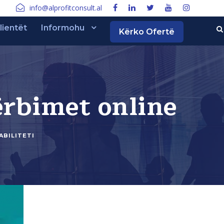
info@alprofitconsult.al
lientët
Informohu
Kërko Ofertë
ërbimet online
ABILITETI