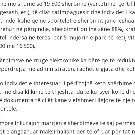
anë më shumë se 19 500 shërbime (vërtetime, çertifi
esash, etj), të cilat tatimpaguesit dhe individët i k
t, ndërkohë që në sportelet e shërbimit janë lëshua
rehur në përqindje, shërbimet online zënë 88%, kr
l, ndërsa në tërësi për 5 mujorin e parë të këtij vit
0 me 16.500).
hërbimeve në rrugë elektronike ka bërë që të redu
ëpërdrejta me administratën, radhët e gjata dhe koha
 individët e interesuar, i përfitojnë këto shërbime 
a, me disa klikime të thjeshta, duke kursyer kohë d
në dokumenta të cilët kanë vlefshmëri ligjore të nj
ortele.
more inkurajon marrjen e shërbimeve të saj përmes 
t e angazhuar maksimalisht për të ofruar për tati