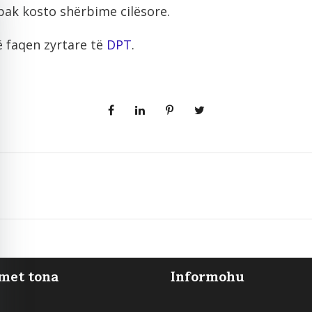
ak kosto shërbime cilësore.
ë faqen zyrtare të
DPT
.
met tona
Informohu