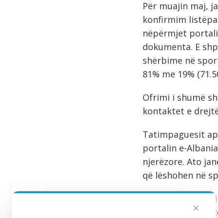
Për muajin maj, j
konfirmim listëpag
nëpërmjet portali
dokumenta. E shp
shërbime në sporte
81% me 19% (71.50
Ofrimi i shumë s
kontaktet e drejt
Tatimpaguesit apo
portalin e-Albani
njerëzore. Ato ja
që lëshohen në sp
Administrata Tati
×
Albania dhe mbete