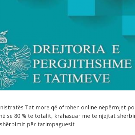
istratës Tatimore që ofrohen online nëpërmjet por
 se 80 % të totalit, krahasuar me të njejtat shërb
 shërbimit për tatimpaguesit.