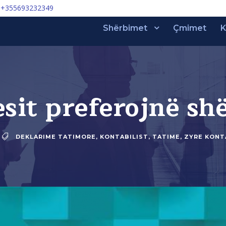
+355693232349
Shërbimet
Çmimet
K
sit preferojnë sh
DEKLARIME TATIMORE
,
KONTABILIST
,
TATIME
,
ZYRE KONT