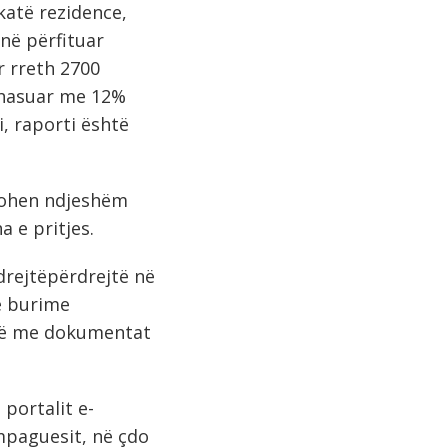
katë rezidence,
anë përfituar
r rreth 2700
ahasuar me 12%
i, raporti është
ktohen ndjeshëm
 e pritjes.
drejtëpërdrejtë në
he burime
ejtë me dokumentat
portalit e-
mpaguesit, në çdo