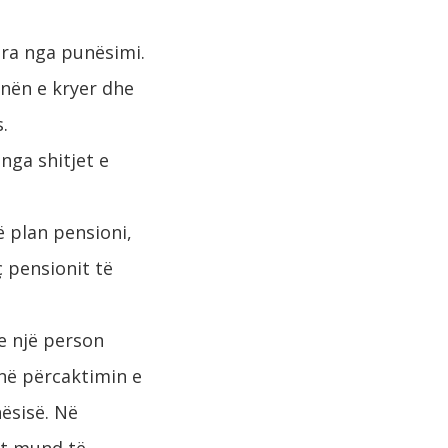
ura nga punësimi.
unën e kryer dhe
.
nga shitjet e
 plan pensioni,
ç pensionit të
e një person
 në përcaktimin e
ësisë. Në
at mund të