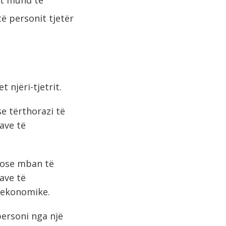
ë personit tjetër
 njëri-tjetrit.
e tërthorazi të
ave të
n ose mban të
ave të
ë ekonomike.
personi nga një