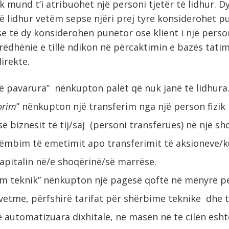
k mund t’i atribuohet një personi tjetër të lidhur. 
ë lidhur vetëm sepse njëri prej tyre konsiderohet pu
se të dy konsiderohen punëtor ose klient i një perso
rrëdhënie e tillë ndikon në përcaktimin e bazës tatim
irekte.
ë pavarura” nënkupton palët që nuk janë të lidhura
orim
” nënkupton një transferim nga një person fizik 
ë biznesit të tij/saj (personi transferues) në një sh
ëmbim të emetimit apo transferimit të aksioneve/
apitalin në/e shoqërinë/së marrëse.
m teknik” nënkupton një pagesë qoftë në mënyrë p
vetme, përfshirë tarifat për shërbime teknike dhe t
 automatizuara dixhitale, në masën në të cilën ësh