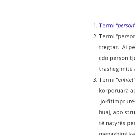
Termi “
person
Termi “perso
tregtar. Ai pë
cdo person tje
trashëgimitë a
Termi “e
ntitet
korporuara ap
jo-fitimprurës
huaj, apo str
të natyrës pe
menaxhimi kap