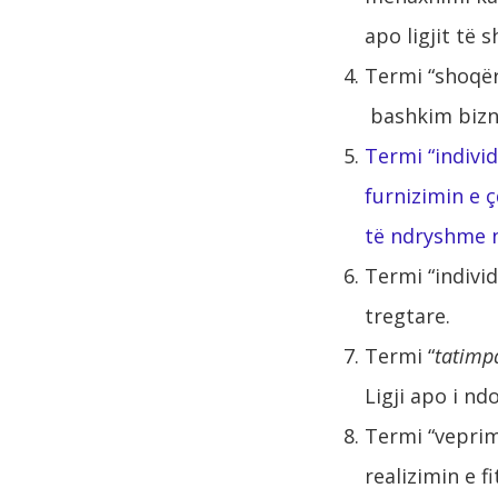
apo ligjit të 
Termi “shoqër
bashkim bizne
Termi “indivi
furnizimin e ç
të ndryshme n
Termi “indivi
tregtare.
Termi “
tatimp
Ligji apo i nd
Termi “veprim
realizimin e f