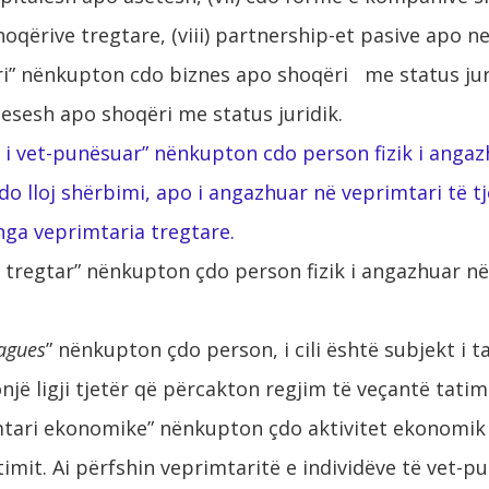
shoqërive tregtare, (viii) partnership-et pasive apo ne
i” nënkupton cdo biznes apo shoqëri me status jur
sesh apo shoqëri me status juridik.
d i vet-punësuar” nënkupton cdo person fizik i anga
do lloj shërbimi, apo i angazhuar në veprimtari të tj
ga veprimtaria tregtare.
d tregtar” nënkupton çdo person fizik i angazhuar n
agues
” nënkupton çdo person, i cili është subjekt i ta
onjë ligji tjetër që përcakton regjim të veçantë tatim
tari ekonomike” nënkupton çdo aktivitet ekonomik
itimit. Ai përfshin veprimtaritë e individëve të vet-p