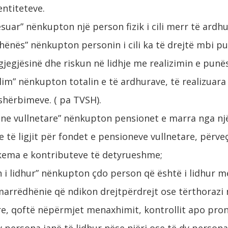
entiteteve.
suar” nënkupton një person fizik i cili merr të ardh
ënës” nënkupton personin i cili ka të drejtë mbi p
jegjësinë dhe riskun në lidhje me realizimin e punës
im” nënkupton totalin e të ardhurave, të realizuara 
shërbimeve. ( pa TVSH).
ne vullnetare” nënkupton pensionet e marra nga një
 të ligjit për fondet e pensioneve vullnetare, përve
kema e kontributeve të detyrueshme;
 i lidhur” nënkupton çdo person që është i lidhur m
 marrëdhënie që ndikon drejtpërdrejt ose tërthorazi
e, qoftë nëpërmjet menaxhimit, kontrollit apo pron
dy persona janë të lidhur nëse njëri ose të dy person