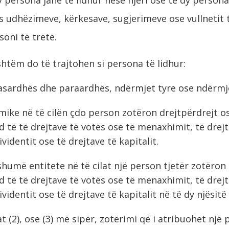
s udhëzimeve, kërkesave, sugjerimeve ose vullnetit t
soni të tretë.
tëm do të trajtohen si persona të lidhur:
pasardhës dhe paraardhës, ndërmjet tyre ose ndërmjet
omike në të cilën çdo person zotëron drejtpërdrejt os
 të të drejtave të votës ose të menaxhimit, të drejt
videntit ose të drejtave të kapitalit.
shumë entitete në të cilat një person tjetër zotëro
 të të drejtave të votës ose të menaxhimit, të drejt
videntit ose të drejtave të kapitalit në të dy njësit
 (2), ose (3) më sipër, zotërimi që i atribuohet një 