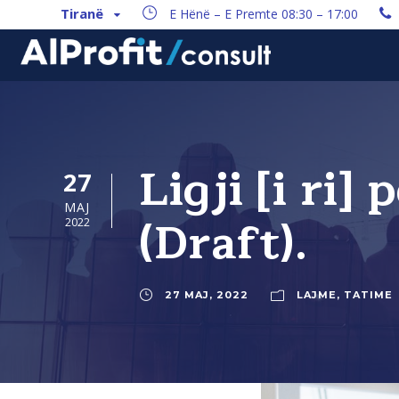
Tiranë
E Hënë – E Premte 08:30 – 17:00
Ligji [i ri]
27
MAJ
(Draft).
2022
27 MAJ, 2022
LAJME
,
TATIME