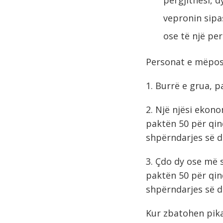
vepronin sipa
ose të një per
Personat e mëposh
1. Burrë e grua, 
2. Një njësi ekon
paktën 50 për qind
shpërndarjes së di
3. Çdo dy ose më 
paktën 50 për qind
shpërndarjes së di
Kur zbatohen pikat