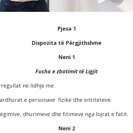
Pjesa 1
Dispozita të Përgjithshme
Neni 1
Fusha e zbatimit të Ligjit
rregullat në lidhje me:
 ardhurat e personave fizikё dhe entiteteve;
ëgimive, dhurimeve dhe fitimeve nga lojrat e fatit.
Neni 2