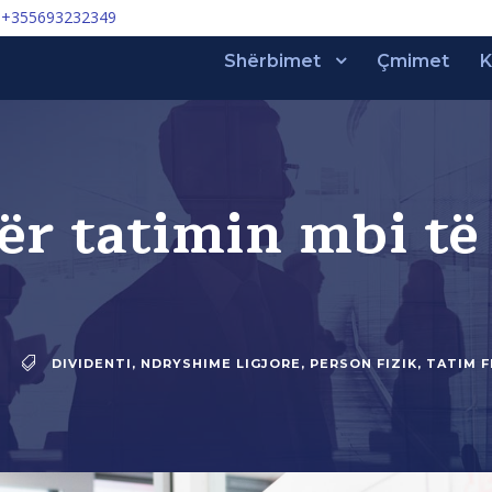
+355693232349
Shërbimet
Çmimet
K
 për tatimin mbi t
DIVIDENTI
,
NDRYSHIME LIGJORE
,
PERSON FIZIK
,
TATIM F