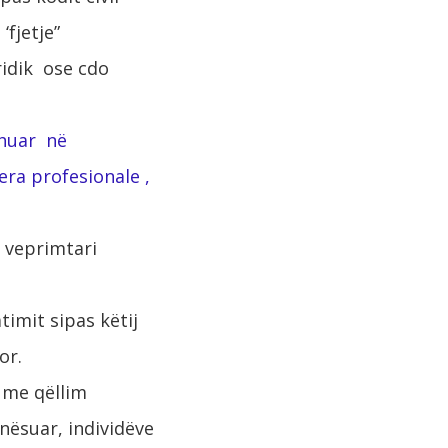
 ‘fjetje”
idik ose cdo
zhuar në
era profesionale ,
ë veprimtari
timit sipas këtij
or.
 me qëllim
unësuar, individëve