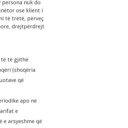
Dy persona nuk do
nëtor ose klient i
ni të tretë, përveç
ore, drejtpërdrejt
.
të të gjithë
oqëri (shoqëria
kuotave që
eriodike apo në
arifat e
të e arsyeshme që