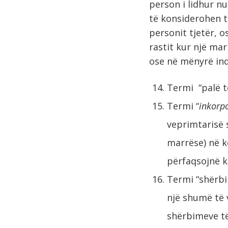
person i lidhur nu
të konsiderohen t
personit tjetër, o
rastit kur një ma
ose në mënyrë ind
Termi “palë t
Termi “
inkorp
veprimtarisë s
marrëse) në k
përfaqsojnë k
Termi “shërbi
një shumë të 
shërbimeve të