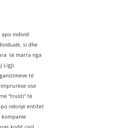
 apo individ
ividualë, si dhe
dhura të marra nga
 Ligji.
rganizimeve të
timprurëse ose
rmë “trusti” të
apo ndonjë entitet
më kompanie
as kodit civil