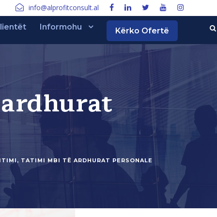
info@alprofitconsult.al
lientët
Informohu
Kërko Ofertë
ë ardhurat
ITIMI
,
TATIMI MBI TË ARDHURAT PERSONALE