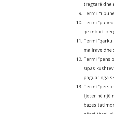
tregtarë dhe 
Termi “i punë
Termi “punëdh
që mbart përg
Termi “qarkull
mallrave dhe 
Termi “pensio
sipas kushteve
paguar nga s
Termi “person
tjetër në një
bazës tatimor
përgjithësi, 