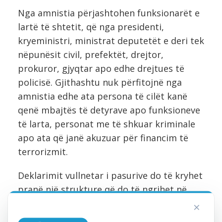
Nga amnistia përjashtohen funksionarët e
lartë të shtetit, që nga presidenti,
kryeministri, ministrat deputetët e deri tek
nëpunësit civil, prefektët, drejtor,
prokuror, gjyqtar apo edhe drejtues të
policisë. Gjithashtu nuk përfitojnë nga
amnistia edhe ata persona të cilët kanë
qenë mbajtës të detyrave apo funksioneve
të larta, personat me të shkuar kriminale
apo ata që janë akuzuar për financim të
terrorizmit.
Deklarimit vullnetar i pasurive do të kryhet
pranë një strukture që do të ngrihet në
Drejtorinë e Përgjithshme të Tatimeve,
×
pranë bankat e nivelit të dytë përfshirë