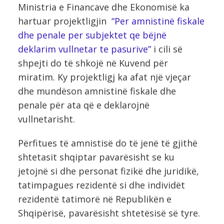
Ministria e Financave dhe Ekonomisë ka
hartuar projektligjin
“Per amnistinë fiskale
dhe penale per subjektet qe bëjnë
deklarim vullnetar te pasurive”
i cili së
shpejti do të shkojë në Kuvend për
miratim. Ky projektligj ka afat një vjeçar
dhe mundëson amnistinë fiskale dhe
penale për ata që e deklarojnë
vullnetarisht.
Përfitues të amnistisë do të jenë të gjithë
shtetasit shqiptar pavarësisht se ku
jetojnë si dhe personat fizikë dhe juridikë,
tatimpagues rezidentë si dhe individët
rezidentë tatimorë në Republikën e
Shqipërisë, pavarësisht shtetësisë së tyre.