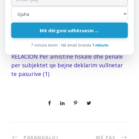
Burimi:
konsultimipublik.gov.al
Shkarko P/Ligjin:
RENJK_286_projektligji i
→
Më dërgoni udhëzuesin
amnistisë fiskale
7 minuta lexim · Në email brenda
1 minute
Shkarko relacionin:
RENJK_286_30 06 2020
RELACION Per amistine fiskale dhe penale
per subjektet qe bejne deklarim vullnetar
te pasurive (1)
PARANDALOJ
MË PAS