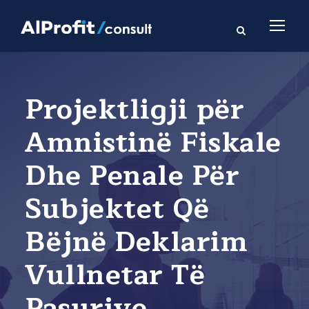
Projektligji për
Amnistinë Fiskale
Dhe Penale Për
Subjektet Që
Bëjnë Deklarim
Vullnetar Të
Pasurive