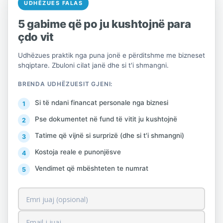
UDHËZUES FALAS
edhe institucionet financiare, në sportel
apo online.
5 gabime që po ju kushtojnë para
çdo vit
Një element thelbësor i kësaj amnistie
Udhëzues praktik nga puna jonë e përditshme me bizneset
është mënyra e taksimit të saj sipas
shqiptare. Zbuloni cilat janë dhe si t'i shmangni.
projektligjit tatimi mbi të ardhurat apo
BRENDA UDHËZUESIT GJENI:
pasurinë e patundshme do të jetë me tre
fasha dhe varion nga 5-10% sipas
Si të ndani financat personale nga biznesi
shpejtësisë së deklarimit vullnetar. Kështu
Pse dokumentet në fund të vitit ju kushtojnë
kush bën deklarimin dhe pagesën brenda 4
Tatime që vijnë si surprizë (dhe si t'i shmangni)
muajve nga hyrja në fuqi e ligjit do të
Kostoja reale e punonjësve
paguajë 5 % të pasurisë së amnistuar, ata
Vendimet që mbështeten te numrat
që bëjnë deklarimin në katër mujorin e
dytë do paguajë 7 %, ndërsa ata që
deklarojnë në katër mujorin e tretë do
paguajnë 10% të pasurisë së amnistuar.