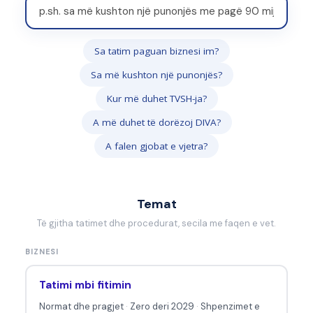
S
h
k
Sa tatim paguan biznesi im?
r
Sa më kushton një punonjës?
u
a
Kur më duhet TVSH-ja?
n
A më duhet të dorëzoj DIVA?
i
A falen gjobat e vjetra?
p
y
e
Temat
t
Të gjitha tatimet dhe procedurat, secila me faqen e vet.
j
BIZNESI
e
n
Tatimi mbi fitimin
t
Normat dhe pragjet
·
Zero deri 2029
·
Shpenzimet e