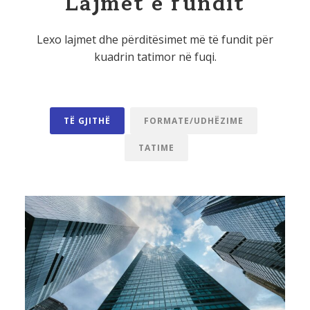
Lajmet e fundit
Lexo lajmet dhe përditësimet më të fundit për
kuadrin tatimor në fuqi.
TË GJITHË
FORMATE/UDHËZIME
TATIME