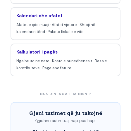
Kalendari dhe afatet
Afatet e çdo muaji
·
Afatet vjetore
·
Shtoji në
kalendarin tënd
·
Paketa fiskale e vitit
Kalkulatori i pagës
Nga bruto në neto
·
Kosto e punëdhënësit
·
Baza e
kontributeve
·
Pagë apo faturë
NUK DINI NGA T’IA NISNI?
Gjeni tatimet që ju takojnë
Zgjidhni rastin tuaj hap pas hapi.