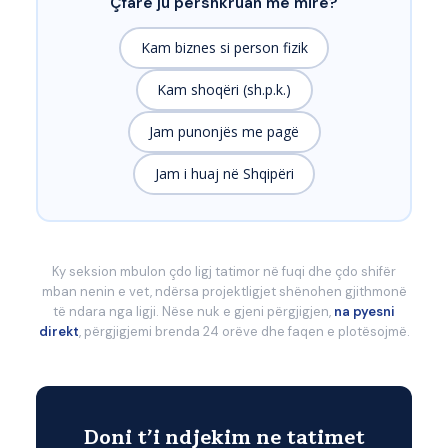
Çfarë ju përshkruan më mirë?
Kam biznes si person fizik
Kam shoqëri (sh.p.k.)
Jam punonjës me pagë
Jam i huaj në Shqipëri
Ky seksion mbulon çdo ligj tatimor në fuqi dhe çdo shifër
mban nenin e vet, ndërsa projektligjet shënohen gjithmonë
të ndara nga ligji. Nëse nuk e gjeni përgjigjen,
na pyesni
direkt
, përgjigjemi brenda 24 orëve dhe faqen e plotësojmë.
Doni t’i ndjekim ne tatimet