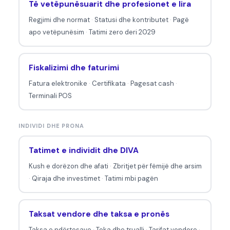
Të vetëpunësuarit dhe profesionet e lira
Regjimi dhe normat
·
Statusi dhe kontributet
·
Pagë
apo vetëpunësim
·
Tatimi zero deri 2029
Fiskalizimi dhe faturimi
Fatura elektronike
·
Certifikata
·
Pagesat cash
·
Terminali POS
INDIVIDI DHE PRONA
Tatimet e individit dhe DIVA
Kush e dorëzon dhe afati
·
Zbritjet për fëmijë dhe arsim
·
Qiraja dhe investimet
·
Tatimi mbi pagën
Taksat vendore dhe taksa e pronës
Taksa e ndërtesave
·
Toka dhe trualli
·
Tarifat vendore
·