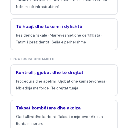
Ndikimi në infrastrukturë
Të huajt dhe taksimi i dyfishtë
Rezidenca fiskale
·
Marrëveshjet dhe certifikata
·
Tatimi i jorezidentit
·
Selia e përhershme
PROCEDURA DHE MJETE
Kontrolli, gjobat dhe të drejtat
Procedura dhe apelimi
·
Gjobat dhe kamatëvonesa
·
Mbledhja me forcë
·
Të drejtat tuaja
Taksat kombëtare dhe akciza
Qarkullimi dhe karboni
·
Taksat e mjeteve
·
Akciza
·
Renta minerare