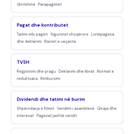
u
zbritshme
·
Parapagimet
a
j
Pagat dhe kontributet
p
ë
Tatimi mbi pagën
·
Sigurimet shoqërore
·
Listëpagesa
dhe deklarimi
·
Rastet e veçanta
r
t
a
TVSH
t
Regjistrimi dhe pragu
·
Deklarimi dhe librat
·
Normat e
i
reduktuara
·
Rimbursimi
m
e
Dividendi dhe tatimi në burim
t
Shpërndarja e fitimit
·
Vendimi i asamblesë
·
Qiraja dhe
interesat
·
Pagesat jashtë vendit