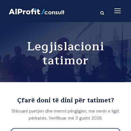
Legjislacioni
tatimor
Çfarë doni të dini për tatimet?
Shkruani pyetjen dhe merrni përgjigjen, me nenin e ligjit
përkatës. Verifikuar më 3 gusht 2026.