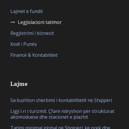
Lajmet e fundit
Legjislacioni tatimor
Regjistrimi i biznesit
Kodi i Punës
Financë & Kontabilitet
Lajme
Sa kushton shërbimi i kontabilitetit në Shqipëri
Ligji i ri i turizmit. Çfarë ndryshon për strukturat
akomoduese dhe stacionet e plazhit
Tatimi minimal global në Shqipëri: kë prek dhe