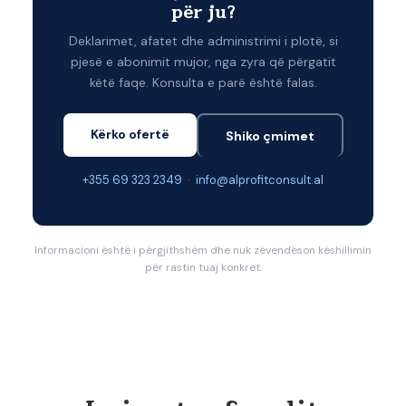
për ju?
Deklarimet, afatet dhe administrimi i plotë, si
pjesë e abonimit mujor, nga zyra që përgatit
këtë faqe. Konsulta e parë është falas.
Kërko ofertë
Shiko çmimet
+355 69 323 2349
·
info@alprofitconsult.al
Informacioni është i përgjithshëm dhe nuk zëvendëson këshillimin
për rastin tuaj konkret.