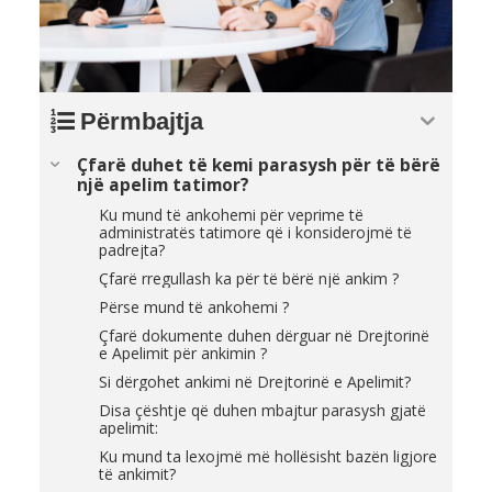
Përmbajtja
Çfarë duhet të kemi parasysh për të bërë
një apelim tatimor?
Ku mund të ankohemi për veprime të
administratës tatimore që i konsiderojmë të
padrejta?
Çfarë rregullash ka për të bërë një ankim ?
Përse mund të ankohemi ?
Çfarë dokumente duhen dërguar në Drejtorinë
e Apelimit për ankimin ?
Si dërgohet ankimi në Drejtorinë e Apelimit?
Disa çështje që duhen mbajtur parasysh gjatë
apelimit:
Ku mund ta lexojmë më hollësisht bazën ligjore
të ankimit?