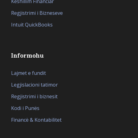
Këshillim Financiar
Regjistrimi i Bizneseve
Intuit QuickBooks
Informohu
Lajmet e fundit
Legjislacioni tatimor
Regjistrimi i biznesit
Kodi i Punës
Financë & Kontabilitet