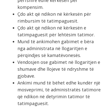
përfshirë edhe kërkesën për
kompensim.
Çdo akt që ndikon në kërkesën për
rimbursim të tatimpaguesit.
Çdo akt që ndikon në kërkesën e
tatimpaguesit për lehtësim tatimor.
Mund të ankimohen gabimet e bëra
nga administrata në llogaritjen e
përqindjes së kamatëvonesës.
Vendosjen ose gabimet në llogaritjen e
shumave dhe llojeve të ndryshme të
gjobave.
Ankimi mund të bëhet edhe kundër një
mosveprimi, të administratës tatimore
që ndikon në detyrimin tatimor të
tatimpaguesit.