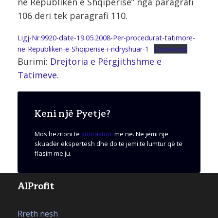
në Republikën e Shqipërisë” nga paragrafi
106 deri tek paragrafi 110.
Ligj-Nr.9920-date-19.05.2008-Per-procedurat-tatimore-
ne-Republiken-e-Shqiperise-i-ndryshuar-1
Download
Burimi:
Drejtoria e Përgjithshme e
Tatimeve.
Keni një Pyetje?
Mos hezitoni të
kontaktoni
me ne. Ne jemi një
skuadër ekspertësh dhe do të jemi të lumtur që të
flasim me ju.
AlProfit
Rreth nesh