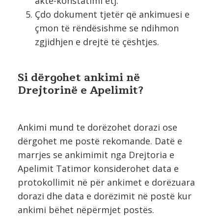
akte-konstatimi etj.
Çdo dokument tjetër që ankimuesi e
çmon të rëndësishme se ndihmon
zgjidhjen e drejtë të çështjes.
Si dërgohet ankimi në
Drejtorinë e Apelimit?
Ankimi mund te dorëzohet dorazi ose
dërgohet me postë rekomande. Datë e
marrjes se ankimimit nga Drejtoria e
Apelimit Tatimor konsiderohet data e
protokollimit në për ankimet e dorëzuara
dorazi dhe data e dorëzimit në postë kur
ankimi bëhet nëpërmjet postës.