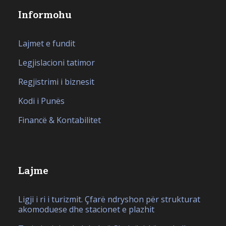
Informohu
Lajmet e fundit
Legjislacioni tatimor
Regjistrimi i biznesit
Kodi i Punës
Financë & Kontabilitet
Lajme
Ligji i ri i turizmit. Çfarë ndryshon për strukturat
akomoduese dhe stacionet e plazhit