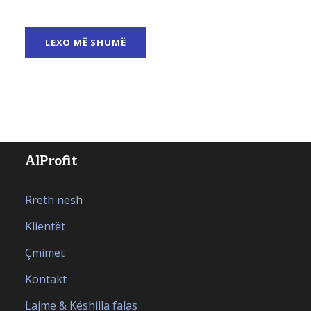
LEXO MË SHUMË
AlProfit
Rreth nesh
Klientët
Çmimet
Kontakt
Lajme & Këshilla falas