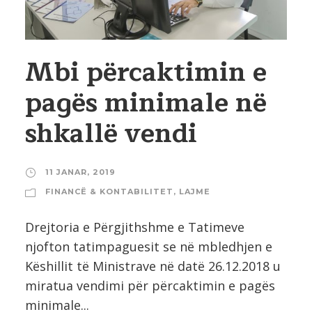
Mbi përcaktimin e
pagës minimale në
shkallë vendi
11 JANAR, 2019
FINANCË & KONTABILITET
,
LAJME
Drejtoria e Përgjithshme e Tatimeve
njofton tatimpaguesit se në mbledhjen e
Këshillit të Ministrave në datë 26.12.2018 u
miratua vendimi për përcaktimin e pagës
minimale...