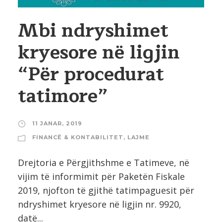
Mbi ndryshimet
kryesore në ligjin
“Për procedurat
tatimore”
11 JANAR, 2019
FINANCË & KONTABILITET
,
LAJME
Drejtoria e Përgjithshme e Tatimeve, në
vijim të informimit për Paketën Fiskale
2019, njofton të gjithë tatimpaguesit për
ndryshimet kryesore në ligjin nr. 9920,
datë...