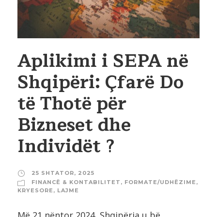
Aplikimi i SEPA në
Shqipëri: Çfarë Do
të Thotë për
Bizneset dhe
Individët ?
25 SHTATOR, 2025
FINANCË & KONTABILITET
,
FORMATE/UDHËZIME
,
KRYESORE
,
LAJME
Më 21 nëntor 2024, Shqipëria u bë