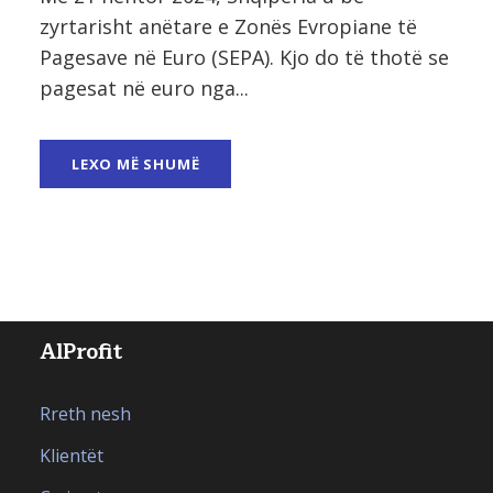
zyrtarisht anëtare e Zonës Evropiane të
Pagesave në Euro (SEPA). Kjo do të thotë se
pagesat në euro nga...
LEXO MË SHUMË
AlProfit
Rreth nesh
Klientët