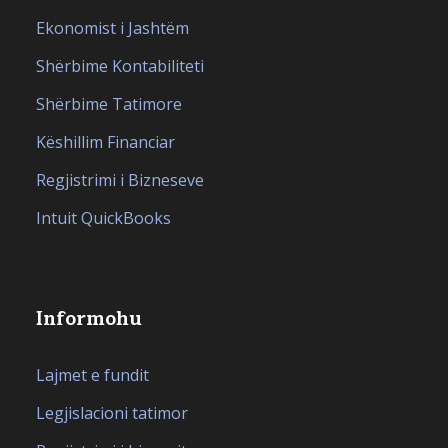
Ekonomist i Jashtëm
Shërbime Kontabiliteti
Shërbime Tatimore
Këshillim Financiar
Regjistrimi i Bizneseve
Intuit QuickBooks
Informohu
Lajmet e fundit
Legjislacioni tatimor