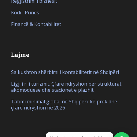
Regjistrimi i biznesit
Kodi i Punës
Financë & Kontabilitet
Lajme
Sa kushton shërbimi i kontabilitetit në Shqipëri
Ligji i ri i turizmit. Çfarë ndryshon për strukturat
akomoduese dhe stacionet e plazhit
Tatimi minimal global në Shqipëri: kë prek dhe
çfarë ndryshon në 2026
IT