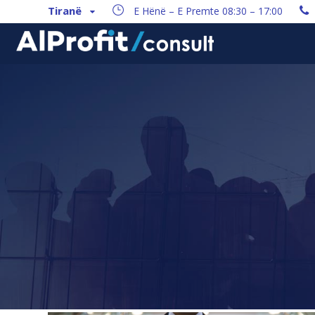
Tiranë
E Hënë – E Premte 08:30 – 17:00