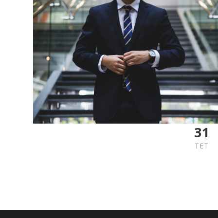
31
TET