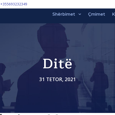
+355693232349
Shërbimet
Çmimet
K
Ditë
31 TETOR, 2021