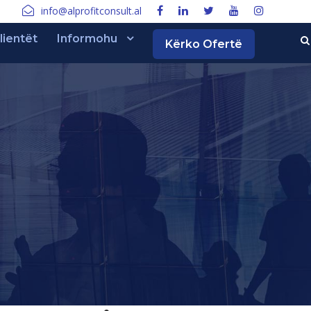
info@alprofitconsult.al
lientët
Informohu
Kërko Ofertë