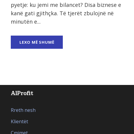
pyetje: ku jemi me bilancet? Disa biznese e
kanë gati gjithçka. Të tjerët zbulojnë në
minutën e...
LEXO MË SHUMË
AlProfit
Rreth nesh
Klientët
Çmimet