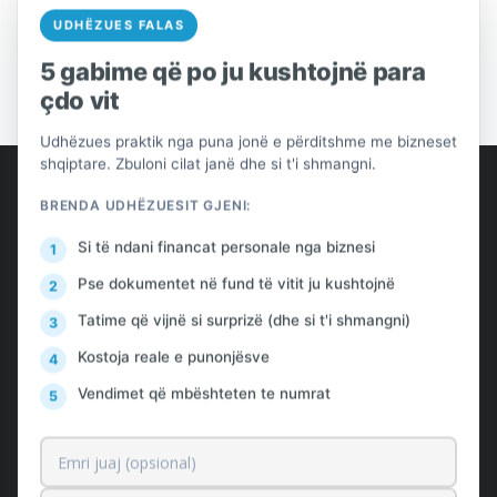
UDHËZUES FALAS
5 gabime që po ju kushtojnë para
çdo vit
Udhëzues praktik nga puna jonë e përditshme me bizneset
shqiptare. Zbuloni cilat janë dhe si t'i shmangni.
AlProfit
BRENDA UDHËZUESIT GJENI:
Rreth nesh
Si të ndani financat personale nga biznesi
Klientët
Pse dokumentet në fund të vitit ju kushtojnë
Çmimet
Tatime që vijnë si surprizë (dhe si t'i shmangni)
Kostoja reale e punonjësve
Kontakt
Vendimet që mbështeten te numrat
Lajme & Këshilla falas
Kërko Ofertë