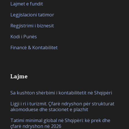
Lajmet e fundit
Legjislacioni tatimor
Regjistrimi i biznesit
Kodi i Punës
Financë & Kontabilitet
Lajme
Sa kushton shërbimi i kontabilitetit në Shqipëri
Ligji i ri i turizmit. Çfarë ndryshon për strukturat
akomoduese dhe stacionet e plazhit
Tatimi minimal global në Shqipëri: kë prek dhe
çfarë ndryshon në 2026