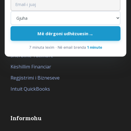
Shërbimet tona
Ekonomist i Jashtëm
→
Më dërgoni udhëzuesin
Shërbime Kontabiliteti
7 minuta lexim · Në email brenda
1 minute
Shërbime Tatimore
Këshillim Financiar
Regjistrimi i Bizneseve
Intuit QuickBooks
Informohu