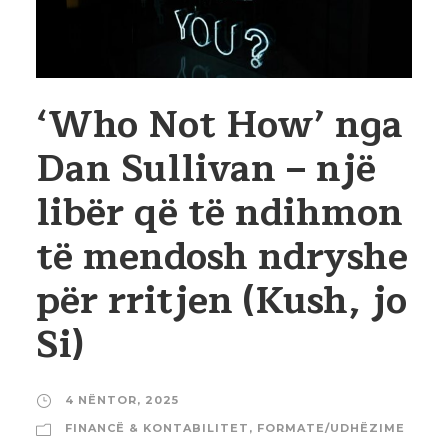
‘Who Not How’ nga
Dan Sullivan – një
libër që të ndihmon
të mendosh ndryshe
për rritjen (Kush, jo
Si)
4 NËNTOR, 2025
FINANCË & KONTABILITET
,
FORMATE/UDHËZIME