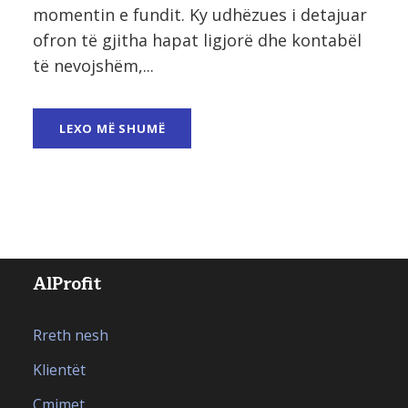
momentin e fundit. Ky udhëzues i detajuar
ofron të gjitha hapat ligjorë dhe kontabël
të nevojshëm,...
LEXO MË SHUMË
AlProfit
Rreth nesh
Klientët
Çmimet