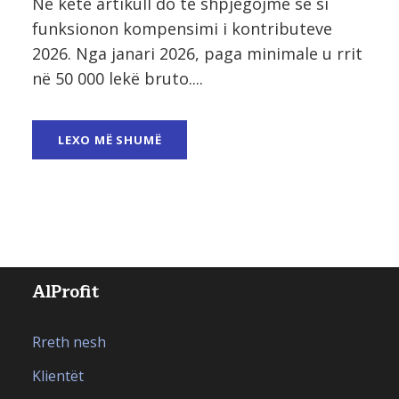
Në këtë artikull do të shpjegojmë se si
funksionon kompensimi i kontributeve
2026. Nga janari 2026, paga minimale u rrit
në 50 000 lekë bruto....
LEXO MË SHUMË
AlProfit
Rreth nesh
Klientët