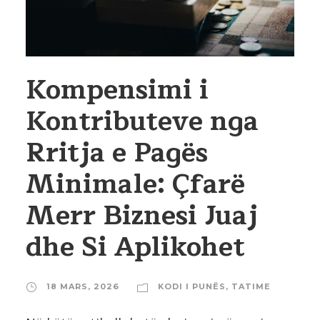
Kompensimi i
Kontributeve nga
Rritja e Pagës
Minimale: Çfarë
Merr Biznesi Juaj
dhe Si Aplikohet
18 MARS, 2026
KODI I PUNËS
,
TATIME