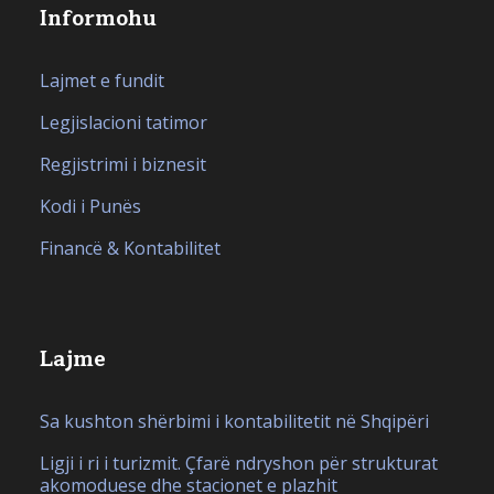
Informohu
Lajmet e fundit
Legjislacioni tatimor
Regjistrimi i biznesit
Kodi i Punës
Financë & Kontabilitet
Lajme
Sa kushton shërbimi i kontabilitetit në Shqipëri
Ligji i ri i turizmit. Çfarë ndryshon për strukturat
akomoduese dhe stacionet e plazhit