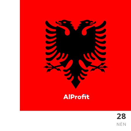
28
NËN