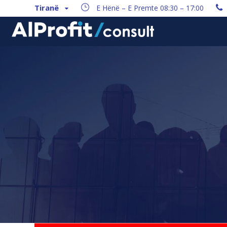
Tiranë
E Hënë – E Premte 08:30 – 17:00