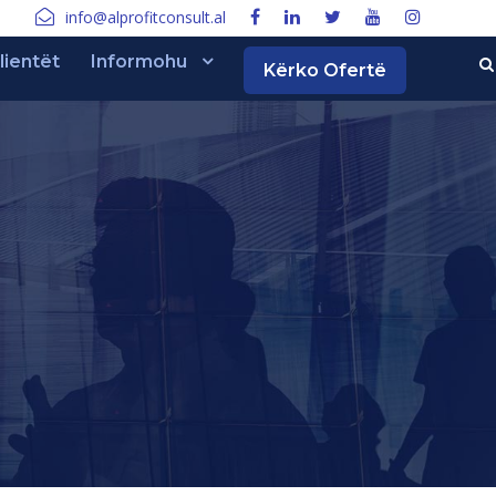
info@alprofitconsult.al
lientët
Informohu
Kërko Ofertë