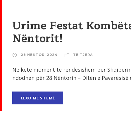
Urime Festat Kombëta
Nëntorit!
28 NËNTOR, 2024
TË TJERA
Në këtë moment të rëndësishëm për Shqipërinë
ndodhen për 28 Nëntorin – Ditën e Pavarësisë dh
LEXO MË SHUMË