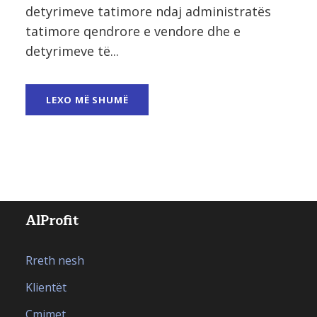
detyrimeve tatimore ndaj administratës
tatimore qendrore e vendore dhe e
detyrimeve të...
LEXO MË SHUMË
AlProfit
Rreth nesh
Klientët
Çmimet