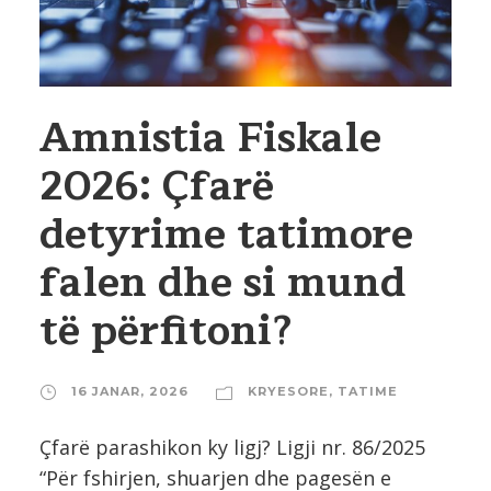
Amnistia Fiskale
2026: Çfarë
detyrime tatimore
falen dhe si mund
të përfitoni?
16 JANAR, 2026
KRYESORE
,
TATIME
Çfarë parashikon ky ligj? Ligji nr. 86/2025
“Për fshirjen, shuarjen dhe pagesën e