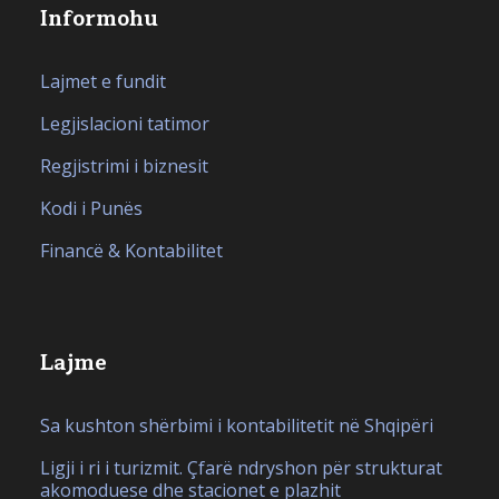
Informohu
Lajmet e fundit
Legjislacioni tatimor
Regjistrimi i biznesit
Kodi i Punës
Financë & Kontabilitet
Lajme
Sa kushton shërbimi i kontabilitetit në Shqipëri
Ligji i ri i turizmit. Çfarë ndryshon për strukturat
akomoduese dhe stacionet e plazhit