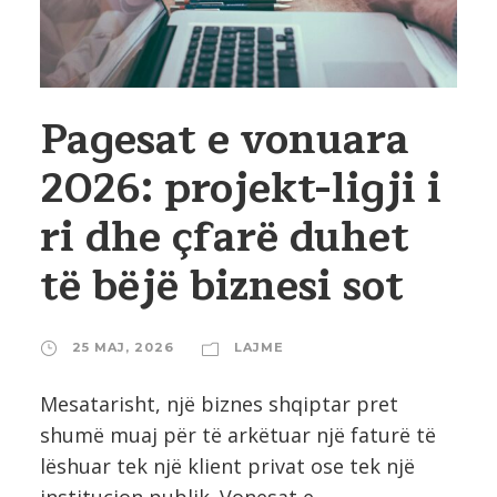
Pagesat e vonuara
2026: projekt-ligji i
ri dhe çfarë duhet
të bëjë biznesi sot
25 MAJ, 2026
LAJME
Mesatarisht, një biznes shqiptar pret
shumë muaj për të arkëtuar një faturë të
lëshuar tek një klient privat ose tek një
institucion publik. Vonesat e...