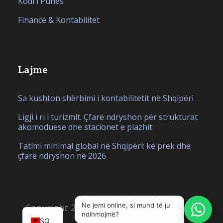
Kodi i Punës
Financë & Kontabilitet
Lajme
Sa kushton shërbimi i kontabilitetit në Shqipëri
Ligji i ri i turizmit. Çfarë ndryshon për strukturat
akomoduese dhe stacionet e plazhit
Tatimi minimal global në Shqipëri: kë prek dhe
çfarë ndryshon në 2026
IT
EN
Ne jemi online, si mund të ju
Copyright 2026, Krijuar nga
Hello Studio
ndihmojmë?
SQ