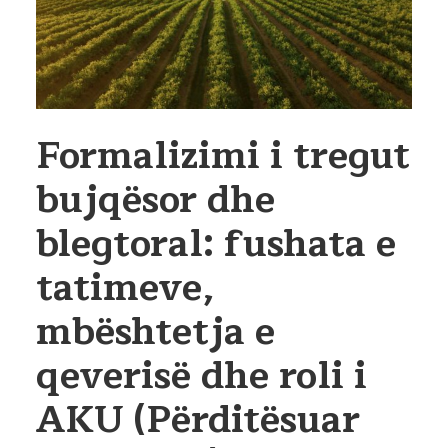
Formalizimi i tregut
bujqësor dhe
blegtoral: fushata e
tatimeve,
mbështetja e
qeverisë dhe roli i
AKU (Përditësuar