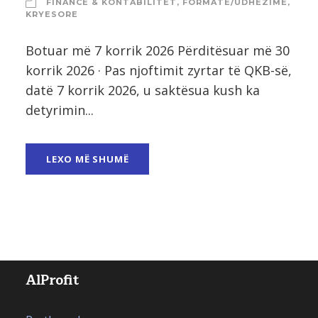
FINANCË & KONTABILITET
,
FORMATE/UDHËZIME
,
KRYESORE
Botuar më 7 korrik 2026 Përditësuar më 30
korrik 2026 · Pas njoftimit zyrtar të QKB-së,
datë 7 korrik 2026, u saktësua kush ka
detyrimin...
LEXO MË SHUMË
AlProfit