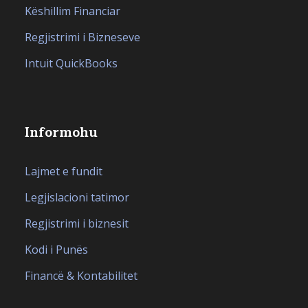
Këshillim Financiar
Regjistrimi i Bizneseve
Intuit QuickBooks
Informohu
Lajmet e fundit
Legjislacioni tatimor
Regjistrimi i biznesit
Kodi i Punës
Financë & Kontabilitet