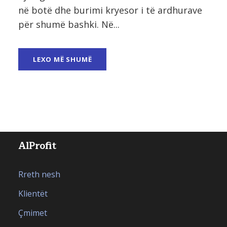
në botë dhe burimi kryesor i të ardhurave
për shumë bashki. Në...
LEXO MË SHUMË
AlProfit
Rreth nesh
Klientët
Çmimet