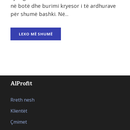
në botë dhe burimi kryesor i të ardhurave
për shumë bashki. Në...
LEXO MË SHUMË
AlProfit
Rreth nesh
Klientët
Çmimet