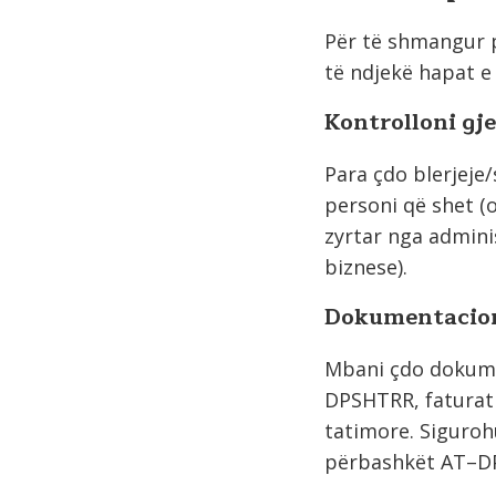
Për të shmangur p
të ndjekë hapat 
Kontrolloni gj
Para çdo blerjeje/
personi që shet (
zyrtar nga admini
biznese).
Dokumentacioni
Mbani çdo dokumen
DPSHTRR, faturat 
tatimore. Sigurohu
përbashkët AT–DP