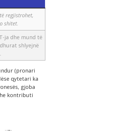
ë regjistrohet,
o shitet
.
T-ja dhe mund të
rdhurat shlyejnë
.
undur (pronari
ëse qytetari ka
vonesës, gjoba
he kontributi