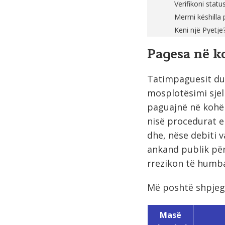
Verifikoni statu
Merrni këshilla
Keni një Pyetje
Pagesa në k
Tatimpaguesit duh
mosplotësimi sjel
paguajnë në kohë 
nisë procedurat e
dhe, nëse debiti 
ankand publik për
rrezikon të humbas
Më poshtë shpjeg
Masë