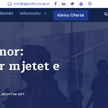
info@alprofitconsult.al
lientët
Informohu
Kërko Ofertë
mor:
r mjetet e
,
NJOFTIM DPT