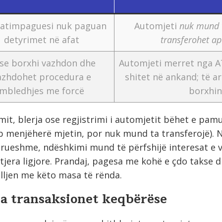
tatimpaguesi nuk paguan
Automjeti
nuk mund t
detyrimet në afat
transferohet ap
se borxhi vazhdon dhe
Automjeti merret nga A
azhdohet procedura e
shitet në ankand; të a
mbledhjes me forcë
borxhin
mit, blerja ose regjistrimi i automjetit bëhet e pam
 menjëherë mjetin, por nuk mund ta transferojë). N
rueshme, ndëshkimi mund të përfshijë interesat e 
tjera ligjore. Prandaj, pagesa me kohë e çdo takse d
ljen me këto masa të rënda.
a transaksionet keqbërëse