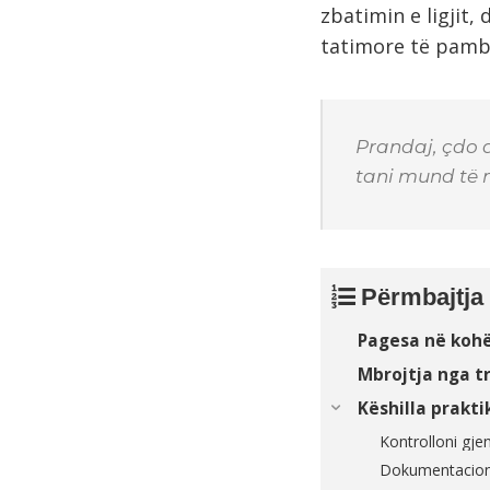
zbatimin e ligjit
tatimore të pamb
Prandaj, çdo q
tani mund të m
Përmbajtja
Pagesa në kohë
Mbrojtja nga t
Këshilla prakt
Kontrolloni gje
Dokumentacioni 