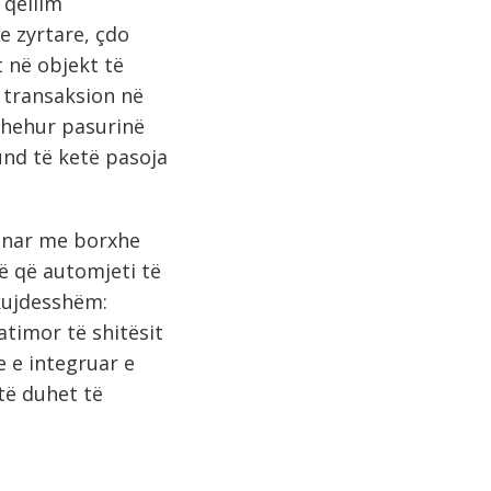
 qëllim
e zyrtare, çdo
 në objekt të
 transaksion në
shehur pasurinë
und të ketë pasoja
ronar me borxhe
ë që automjeti të
 kujdesshëm:
atimor të shitësit
e e integruar e
të duhet të