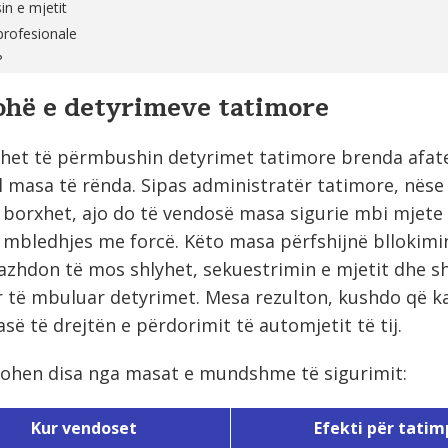
sin e mjetit
 profesionale
?
ohë e detyrimeve tatimore
et të përmbushin detyrimet tatimore brenda afatev
l masa të rënda. Sipas administratër tatimore, nëse
borxhet, ajo do të vendosë masa sigurie mbi mjete
 mbledhjes me forcë. Këto masa përfshijnë bllokimi
vazhdon të mos shlyhet, sekuestrimin e mjetit dhe sh
 të mbuluar detyrimet. Mesa rezulton, kushdo që k
ë të drejtën e përdorimit të automjetit të tij.
ohen disa nga masat e mundshme të sigurimit:
Kur vendoset
Efekti për tati