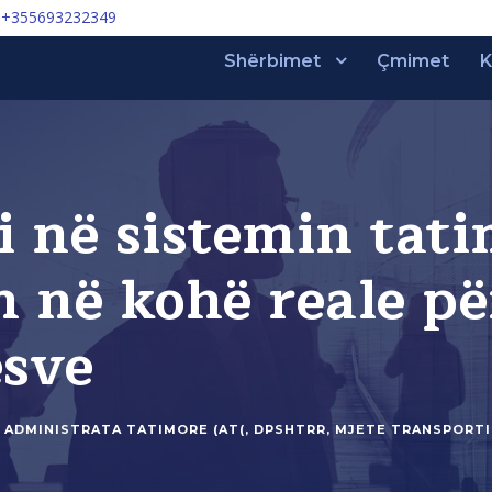
+355693232349
Shërbimet
Çmimet
K
ri në sistemin tati
 në kohë reale pë
sve
ADMINISTRATA TATIMORE (AT(
,
DPSHTRR
,
MJETE TRANSPORTI