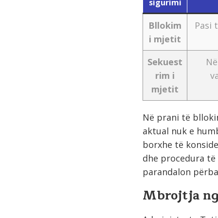
sigurimi
Bllokim
Pasi 
i mjetit
Sekuest
Në
rim i
v
mjetit
Në prani të blloki
aktual nuk e humb
borxhe të konside
dhe procedura të 
parandalon përbal
Mbrojtja ng