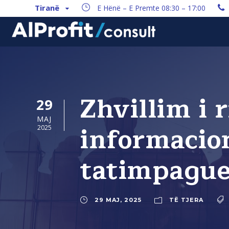
Tiranë
E Hënë – E Premte 08:30 – 17:00
Zhvillim i 
29
MAJ
informacion
2025
tatimpague
29 MAJ, 2025
TË TJERA