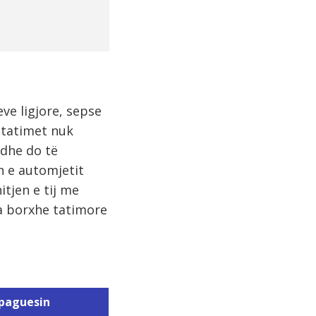
e ligjore, sepse
 tatimet nuk
 dhe do të
n e automjetit
itjen e tij me
a borxhe tatimore
mpaguesin