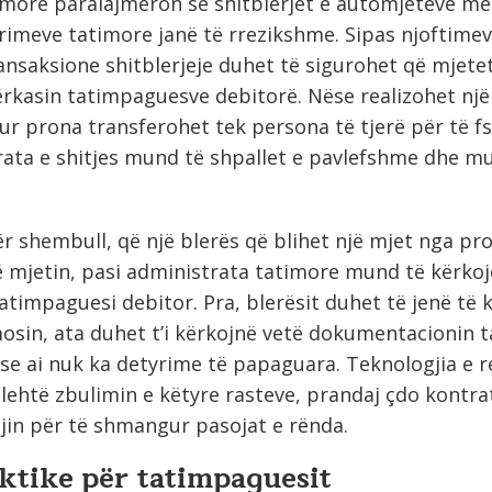
more paralajmëron se shitblerjet e automjeteve me
imeve tatimore janë të rrezikshme. Sipas njoftimev
ansaksione shitblerjeje duhet të sigurohet që mjetet
përkasin tatimpaguesve debitorë. Nëse realizohet një
ur prona transferohet tek persona të tjerë për të f
rata e shitjes mund të shpallet e pavlefshme dhe m
r shembull, që një blerës që blihet një mjet nga p
mjetin, pasi administrata tatimore mund të kërkoj
timpaguesi debitor. Pra, blerësit duhet të jenë të
mosin, ata duhet t’i kërkojnë vetë dokumentacionin t
 se ai nuk ka detyrime të papaguara. Teknologjia e r
ehtë zbulimin e këtyre rasteve, prandaj çdo kontra
in për të shmangur pasojat e rënda.
aktike për tatimpaguesit