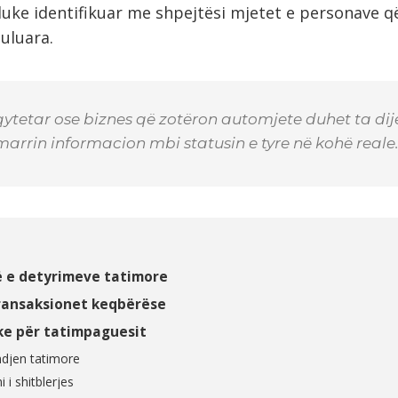
, duke identifikuar me shpejtësi mjetet e personave 
uluara.
ytetar ose biznes që zotëron automjete duhet ta dij
arrin informacion mbi statusin e tyre në kohë reale
 e detyrimeve tatimore
ransaksionet keqbërëse
ike për tatimpaguesit
ndjen tatimore
i shitblerjes