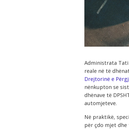
Administrata Ta
reale në të dhëna
Drejtorinë e Përg
nënkupton se sist
dhënave të DPSHTR
automjeteve.
Në praktikë, spec
për çdo mjet dhe t