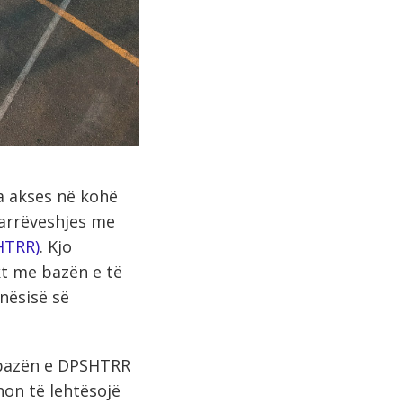
a akses në kohë
marrëveshjes me
HTRR)
. Kjo
kt me bazën e të
nësisë së
tabazën e DPSHTRR
non të lehtësojë