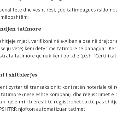
enalitete dhe vështirësi, çdo tatimpagues (sidomos
e mëposhtëm:
endjen tatimore
shitjeje mjeti, verifikoni në e-Albania ose në drejto
ose ju vetë) keni detyrime tatimore të papaguar. Kë
strata tatimore që nuk keni borxhe (p.sh. “Certifika
 i shitblerjes
t zyrtar të transaksionit: kontratën noteriale të r
tatimore (nëse është kompani), dhe regjistrimet e
ni që emri i blerësit të regjistrohet saktë pas shitje
SHTRR njofton automatizuar tatimet.