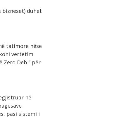
 bizneset) duhet
rinë tatimore nëse
rkoni vërtetim
të Zero Debi” për
egjistruar në
 pagesave
s, pasi sistemi i