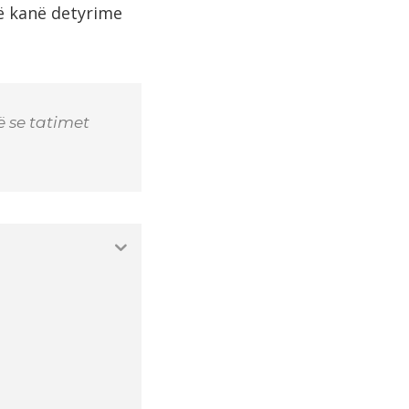
që kanë detyrime
ë se tatimet
.