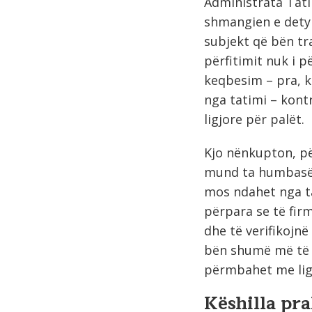
Administrata Tati
shmangien e detyr
subjekt që bën tr
përfitimit nuk i 
keqbesim – pra, k
nga tatimi – kont
ligjore për palët.
Kjo nënkupton, pë
mund ta humbasë 
mos ndahet nga ta
përpara se të fir
dhe të verifikojnë
bën shumë më të l
përmbahet me ligj
Këshilla pr