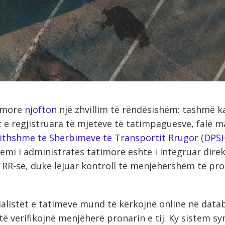
timore
njofton
një zhvillim të rëndësishëm: tashmë k
t e regjistruara të mjeteve të tatimpaguesve, falë 
jithshme të Shërbimeve të Transportit Rrugor (DPS
emi i administratës tatimore është i integruar dire
R-së, duke lejuar kontroll të menjëhershëm të pro
ialistët e tatimeve mund të kërkojnë online në da
ë verifikojnë menjëherë pronarin e tij. Ky sistem sy