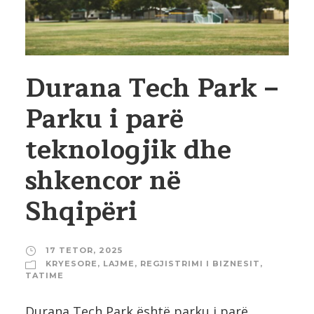
Durana Tech Park –
Parku i parë
teknologjik dhe
shkencor në
Shqipëri
17 TETOR, 2025
KRYESORE
,
LAJME
,
REGJISTRIMI I BIZNESIT
,
TATIME
Durana Tech Park është parku i parë